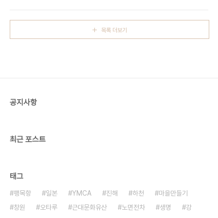
포함되어 있다.그리고 경상남도에는 교통정책과가
제의 해결에 기여하리라는 확신도 할 수 없다. 마창진
있고 교통정책심의위원회가 있다.그런데 어떻게 된
을 잇는 교통수단은 당연히 간선급행체계여야 한다.
연유인지는 몰라도 엉뚱한 항만물류과가 이 업무를
그러나 기본계..
목록 더보기
담당하고 있다. 이렇게 일이 진행됨으로써 다음과 같
은 문제가 발생하고 있다. 1. 노면전차를 주된 내용으
로 하는 도시철도 기본계획에 현재의 대중교통과의
관계에 대한 검토가 전면 생략되어 있다. 2. 교통정책
과가 전혀 관여하지 않기 때문에 노면전차에 대한 대
중교통 측면에서의 접근이 이루어지지 않고 있다. 3.
경남도시교통정책심의위원회, 버스정책특별위원회
공지사항
의 심의 과정도..
최근 포스트
태그
팽목항
일본
YMCA
진해
하천
마을만들기
창원
오타루
근대문화유산
노면전차
생명
강