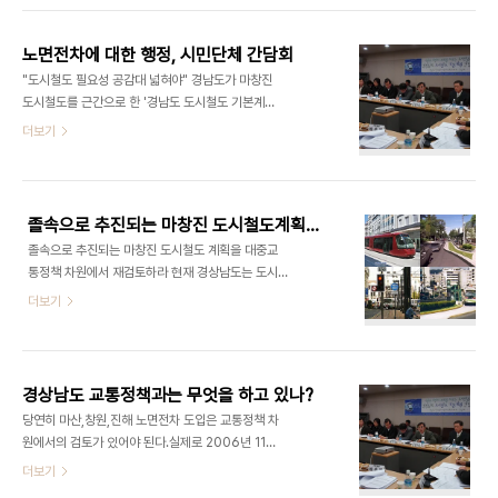
굳이 도시철도를 도입하는 이유를 물었으나 담당공
였는데 기획재정부의 요청으로 한국개발연구원이 재
무원은 불과 몇 달전에 이 업무를 맡게 되어서 잘 모
검증한 결과는 0.16이 감소한 0.69로 나왔기 때문
르겠다고 하였다...
노면전차에 대한 행정, 시민단체 간담회
이다. 충청북도는 원칙적으로 편익비용이 1.0 이상이
"도시철도 필요성 공감대 넓혀야" 경남도가 마창진
되어야만 투자예산대비 효과가 있다고 판단하기 때
도시철도를 근간으로 한 '경남도 도시철도 기본계획
문에 대안을 마련하기 위해서 노력하고 있다. 예를 들
(안)'을 다음 달 국토해양부에 승인 신청할 계획인 가
더보기
면 신설노선 중 일부를 기존노선으로 활용하고 터널
운데, 경남도 녹색경남21 추진협의회가 도와 용역기
을 줄여서 비용을 절감시키는 방안 등을 열심히 궁리
관, 시민사회단체 대표들과 간담회를 열었다.'경남시
하고 있는 중이다. (위,아래 사진은 글내용과 직접적
민사회단체연대회의와의 간담회'라 이름 붙인 이날
인 관련은 없습니다. 단지 참고자료임) 그런데 편익
행사는 도시철도 기본계획 용역을 마무리하고 지난
비용과 관련된 유..
졸속으로 추진되는 마창진 도시철도계획을 재검토하라!!
달 공청회를 열었지만 '마창진에 도시철도가 필요한
졸속으로 추진되는 마창진 도시철도 계획을 대중교
가'에 대한 보다 넓은 공감대가 필요하다고 보고, 민
통정책 차원에서 재검토하라 현재 경상남도는 도시
관협의체인 녹색경남21 살기 좋은 지역만들기분과
철도 기본계획을 수립하고 있다. 지난해 11월 11일 공
더보기
(위원장 민말순)가 마련한 자리다. 녹색경남21은 간
청회와 12월 29일 시민단체와의 간담회에서 발표된
담회 보고서 서두에서"시민사회단체에서는 마창대교
내용에 의하면 마창진을 잇는 41.9km의 노면전차
와 같은 정책 실패가 다시 재발할지도 모른다는 우려
가 가장 바람직한 대안으로 제시되고 있으며 상업판
와 더불어 '마창진 인구는 줄어드는데, 도시철도가 필
매시설을 중심으로 하는 역세권 개발도 포함되어 있
요한가?'라는 의문..
경상남도 교통정책과는 무엇을 하고 있나?
으나 현실적 타당성과 재래시장과의 관계에서 많은
당연히 마산,창원,진해 노면전차 도입은 교통정책 차
문제점을 안고 있다. 그런데 장래의 인구증가는 거의
원에서의 검토가 있어야 된다.실제로 2006년 11월
기대할 수 없는 상황이고, 2036년까지의 예측교통
에 맡긴 과업의 내용적 범위 역시 도시교통현황 분석,
더보기
량 역시 도시철도 사업의 경제성을 담보하기에는 부
장래 도시교통여건 전망,경남의 장래 교통수요등이
족한 실정이다. 또한 현재 마창진이 안고 있는 교통문