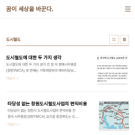
본문 바로가기
꿈이 세상을 바꾼다.
도시철도
도시철도에 대한 두 가지 생각
도시철도에 대한 두 가지 생각 전 점 석 명예사무총장
(창원YMCA) 첫 번째는 기획재정부의 예비타당성
검토를 통과하였다고 해서 무조건 계속 해야 되는 것
더보기
은 아니다. 문제가 있다면 언제든지 재검토해야 된다.
2008년 12월 29일 도청에서는 간담회를 요구한
시민단체와 담당공무원의 만남이 있었다. 이 간담회
에서는 교통연구원에 용역을 맡긴 경상남도 항만물
타당성 없는 창원도시철도사업의 편익비용
류과가 마창진 도시철도기본계획에 대해서 설명하였
타당성이 없는 창원시 도시철도사업의 편익비용 전
다. 시민단체에서는 새로운 교통수단인 도시철도를
점석 사무총장(창원YMCA) 요즈음 충청북도는 도지
도입하겠다는 생각을 이해할 수 없었다. 왜냐하면 새
사의 핵심공약인 충청내륙 고속화도로 건설사업 때
더보기
로운 수요가 발생하는 것도 아니고 현재의 시내버스
문에 시끄럽다. 왜냐하면 한국교통연구원이 용역을
를 미워할 이유도 없기 때문이었다. 아무런 이유없이
맡은 예비타당성조사에서는 편익비용(B/C)이 0.85