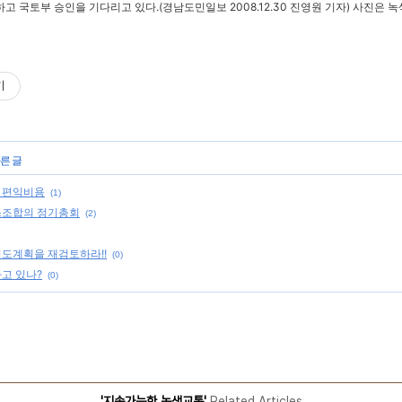
 국토부 승인을 기다리고 있다.(경남도민일보 2008.12.30 진영원 기자) 사진은 
기
른 글
 편익비용
(1)
스조합의 정기총회
(2)
도계획을 재검토하라!!
(0)
고 있나?
(0)
'지속가능한 녹색교통'
Related Articles