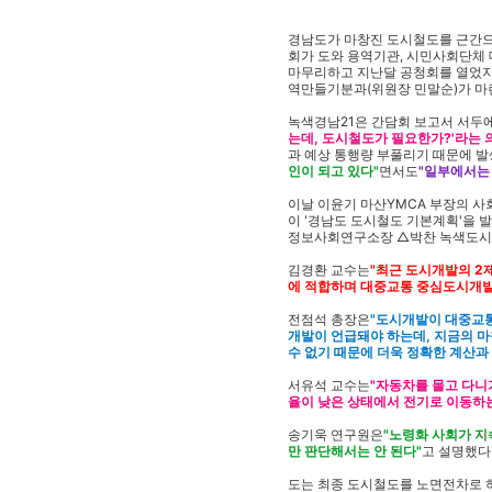
경남도가 마창진 도시철도를 근간으로
회가 도와 용역기관, 시민사회단체
마무리하고 지난달 공청회를 열었지만
역만들기분과(위원장 민말순)가 마
녹색경남21은 간담회 보고서 서두
는데, 도시철도가 필요한가?'라는 
과 예상 통행량 부풀리기 때문에 
인이 되고 있다"
면서도
"일부에서는
이날 이윤기 마산YMCA 부장의 사
이 '경남도 도시철도 기본계획'을
정보사회연구소장 △박찬 녹색도시창
김경환 교수는
"최근 도시개발의 2
에 적합하며 대중교통 중심도시개발
전점석 총장은
"도시개발이 대중교통
개발이 언급돼야 하는데, 지금의 마
수 없기 때문에 더욱 정확한 계산과
서유석 교수는
"자동차를 몰고 다니
율이 낮은 상태에서 전기로 이동하
송기욱 연구원은
"노령화 사회가 
만 판단해서는 안 된다"
고 설명했다
도는 최종 도시철도를 노면전차로 하