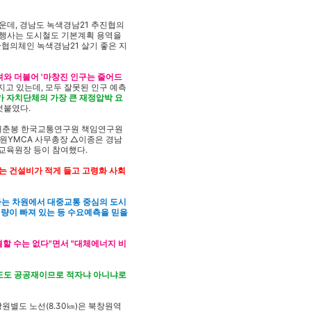
운데, 경남도 녹색경남21 추진협의
 행사는 도시철도 기본계획 용역을
협의체인 녹색경남21 살기 좋은 지
와 더불어 '마창진 인구는 줄어드
지고 있는데, 모두 잘못된 인구 예측
가 자치단체의 가장 큰 재정압박 요
덧붙였다.
, 배춘봉 한국교통연구원 책임연구원
원YMCA 사무총장 △이종은 경남
교육원장 등이 참여했다.
는 건설비가 적게 들고 고령화 사회
하는 차원에서 대중교통 중심의 도시
행량이 빠져 있는 등 수요예측을 믿을
할 수는 없다"면서 "대체에너지 비
철도도 공공재이므로 적자냐 아니냐로
원별도 노선(8.30㎞)은 북창원역