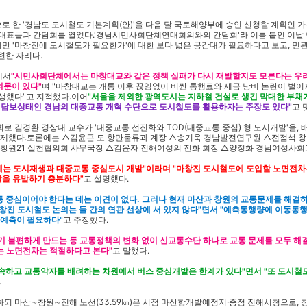
 한 '경남도 도시철도 기본계획(안)'을 다음 달 국토해양부에 승인 신청할 계획인 가
 대표들과 간담회를 열었다.'경남시민사회단체연대회의와의 간담회'라 이름 붙인 이날
 '마창진에 도시철도가 필요한가'에 대한 보다 넓은 공감대가 필요하다고 보고, 민관
련한 자리다.
에서
"시민사회단체에서는 마창대교와 같은 정책 실패가 다시 재발할지도 모른다는 우려
의문이 있다"
며 "마창대교는 개통 이후 끊임없이 비싼 통행료와 세금 낭비 논란이 벌어
발생했다"고 지적했다.이어
"서울을 제외한 광역도시는 지하철 건설로 생긴 막대한 부채
 답보상태인 경남의 대중교통 개혁 수단으로 도시철도를 활용하자는 주장도 있다"
고 
회로 김경환 경상대 교수가 '대중교통 선진화와 TOD(대중교통 중심) 형 도시개발'을
 발제했다.토론에는 △김윤곤 도 항만물류과 계장 △송기욱 경남발전연구원 △전점석 창
원21 실천협의회 사무국장 △김윤자 진해여성의 전화 회장 △양정화 경남여성사회
제는 도시재생과 대중교통 중심도시 개발"이라며 "마창진 도시철도에 도입할 노면전차
을 유발하기 충분하다"
고 설명했다.
 중심이어야 한다는 데는 이견이 없다. 그러나 현재 마산과 창원의 교통문제를 해결
창진 도시철도 논의는 둘 간의 연관 선상에 서 있지 않다"면서 "예측통행량에 이동통
 예측이 필요하다"
고 주장했다.
기 불편하게 만드는 등 교통정책의 변화 없이 신교통수단 하나로 교통 문제를 모두 해결
는 노면전차는 적절하다고 본다"
고 말했다.
지속하고 교통약자를 배려하는 차원에서 버스 중심개발은 한계가 있다"면서 "또 도시
.
되 마산∼창원∼진해 노선(33.59㎞)은 시점 마산항개발예정지·종점 진해시청으로, 창