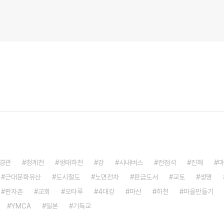
경관
청계천
생태하천
강
시내버스
전점석
진해
마
근대문화유산
도시철도
노면전차
판금도서
교토
생명
판자촌
교회
오타루
4대강
마산
하천
마을만들기
YMCA
일본
기독교