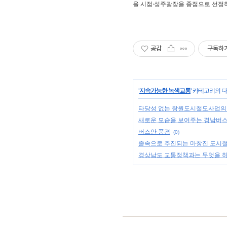
을 시점·성주광장을 종점으로 선정하고
공감
구독하
'
지속가능한 녹색교통
' 카테고리의 다
타당성 없는 창원도시철도사업의
새로운 모습을 보여주는 경남버
버스안 풍경
(0)
졸속으로 추진되는 마창진 도시철
경상남도 교통정책과는 무엇을 하