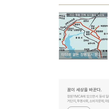
타당성 없는 창원도시철도사업의 편익비용
꿈이 세상을 바꾼다.
창원YMCA에 있으면서 동네 일
거단지,투명사회,소비자문제,마을