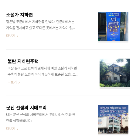
소설가 지하련
같은날 두군데에서 지하련을 만났다. 한군데에서는
기억을 전시하고 있고 또다른 곳에서는 기억이 없어
지고 있었다. 나는 불탄 지하련주택울 둘러보고나서
더보기
곧바로 노산동에 있는 마산문학관에서 열리는 한국
근대문학 희귀도서 자료전에 갔다. 1층 전시실 입구
에 있는 창원의 문학연보에는 1940년 지하련 작품
발표라고 기록되어 있고 근대문학을 설명하는 전시
불탄 지하련주택
물에서도 일제강점기의 문인으로 지하련(1910-
마산 용마고교 뒷쪽의 일제시대 여성 소설가 지하련
60)을 언급하고 있다. 창작집 도정(1948), 푸른사
주택의 불탄 모습과 아직 깨끗하게 보존된 모습. 그나
상에서 펴낸 지하련전집(서정자 편)이 전시되어 있고
마 이정도라서 다행입니다. ​​​​​​​​
더보기
여성이라는 잡지에 실린 일기라는 글도 있었다. ​​​​​​
문신 선생의 시메트리
나는 문신 선생의 시메트리에서 우리나라 남한과 북
한을 생각해봅니다. ​​
더보기