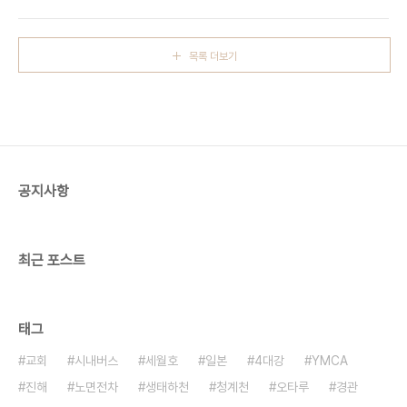
목록 더보기
공지사항
최근 포스트
태그
교회
시내버스
세월호
일본
4대강
YMCA
진해
노면전차
생태하천
청계천
오타루
경관