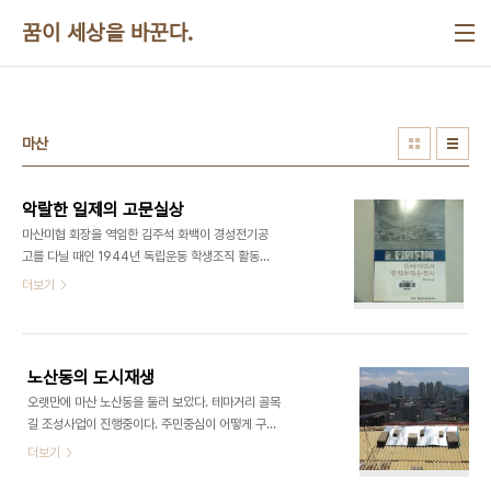
본문 바로가기
꿈이 세상을 바꾼다.
마산
악랄한 일제의 고문실상
마산미협 회장을 역임한 김주석 화백이 경성전기공
고를 다닐 때인 1944년 독립운동 학생조직 활동을
하다가 일제에 의해 받은 고문을 자신이 직접 그렸다.
더보기
평생 고문 후유증으로 고생했다. ​​​​
노산동의 도시재생
오랫만에 마산 노산동을 둘러 보았다. 테마거리 골목
길 조성사업이 진행중이다. 주민중심이 어떻게 구성
되었는지가 궁금하다. ​​​​​
더보기