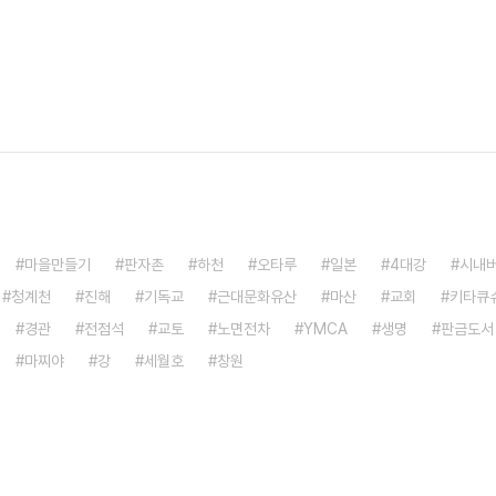
마을만들기
판자촌
하천
오타루
일본
4대강
시내
청계천
진해
기독교
근대문화유산
마산
교회
키타큐
경관
전점석
교토
노면전차
YMCA
생명
판금도서
마찌야
강
세월호
창원