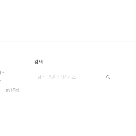
검색
버스
슈
팽목항