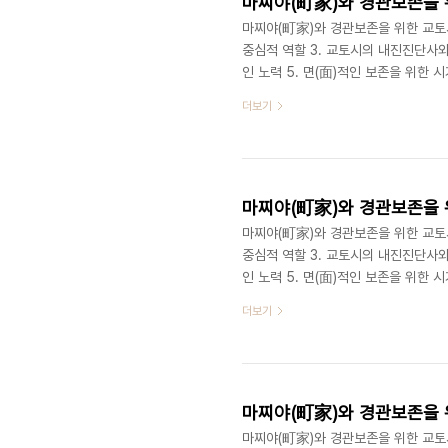
마찌야(町家)와 경관보존을 위
마찌야(町家)와 경관보존을 위한 교토시의
중심적 역할 3. 교토시의 내진진단사
인 노력 5. 면(面)적인 보존을 위한
록제도와 건축협정제도 경관보전에 있어
더보기
개발을 위해서 목조가옥을 부수고 맨션
있었다. 무차별적인 맨션 열풍으로부터
규제를 위한 제도 뿐만 아니라 시민참여
마찌야(町家)와 경관보존을 위
마찌야(町家)와 경관보존을 위한 교토시의
중심적 역할 3. 교토시의 내진진단사
인 노력 5. 면(面)적인 보존을 위한
보존을 위한 시가지 경관조례 교토를 찾
더보기
전의 거리를 걷고 있다는 착각을 하게
않는다. 애초에 도시계획으로 형성된 
보존해왔기 때문에 가능하였다. 물론 개
마찌야(町家)와 경관보존을 위
마찌야(町家)와 경관보존을 위한 교토시의