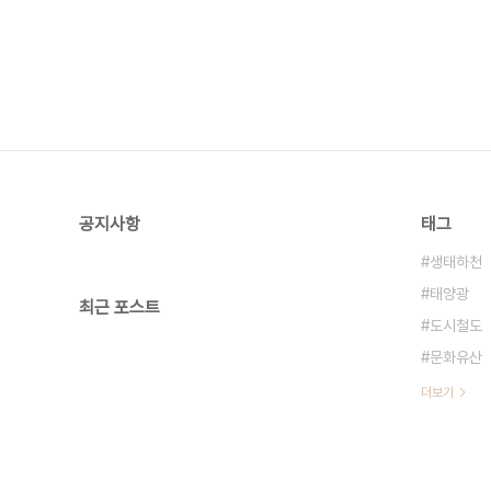
공지사항
태그
생태하천
태양광
최근 포스트
도시철도
문화유산
더보기