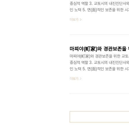
중심적 역할 3. 교토시의 내진진단사
인 노력 5. 면(面)적인 보존을 위한
발적이며 자구적인 노력 행정기관과 센
더보기
스로의 노력이 무엇보다 가장 중요하다
을 만들어서 독자적으로 혹은 센터와 
개 단체가 모여있는 교마찌야NET라는
마찌야(町家)와 경관보존을 위
마찌야(町家)와 경관보존을 위한 교토시의
중심적 역할 3. 교토시의 내진진단사
인 노력 5. 면(面)적인 보존을 위한
진진단사와 경관 중요건조물, 시니세(
더보기
하고 있는 주민들의 현실적인 어려움
있기 때문이다. 교토시에서는 교마찌야
주하는 주민으로서는 안전문제가 제일 