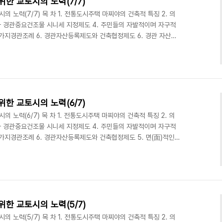
한 교토시의 노력(7/7)
 노력(7/7) 목 차 1. 전통도시주택 마찌야의 건축적 특징 2. 의
와 경관중요건조물 시니세 지정제도 4. 주민들의 자발적이며 자구적
 시가지경관조례 6. 경관자산등록제도와 건축협정제도 6. 경관 자산등
서 제도와 행정의 역할과 함께 시민참여는 굉장히 중요하다. 도심
을 짓기 시작한 1970년대에는 보존과 개발에 대한 대대적인 논란이
 마찌야를 지킬 수 있었던 것은 주민들이 나섰기 때문에 가능하였다.
를 활성화시키는 제도가 있어서 눈길을 끈다. 첫 번째..
한 교토시의 노력(6/7)
 노력(6/7) 목 차 1. 전통도시주택 마찌야의 건축적 특징 2. 의
와 경관중요건조물 시니세 지정제도 4. 주민들의 자발적이며 자구적
 시가지경관조례 6. 경관자산등록제도와 건축협정제도 5. 면(面)적인
아오는 모든 관광객들은 마치 타임머신을 타고 500년, 1,000년
 된다. 이런 분위기는 개별 건축물의 보존만으로는 제대로 조성되지
도시 전체를 바탕으로 특징있는 가로 경관을 계획적이고 체계적으로
발에 대한 욕구를 자제해 온 것도 큰 역할을 하였..
한 교토시의 노력(5/7)
 노력(5/7) 목 차 1. 전통도시주택 마찌야의 건축적 특징 2. 의