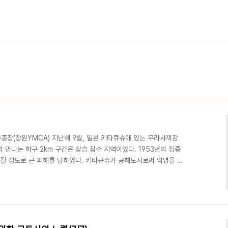
총장(창원YMCA) 지난해 9월, 일본 키타큐슈에 있는 무라사끼강
 만나는 하구 2km 구간은 상습 침수 지역이었다. 1953년의 집중
수될 정도로 큰 피해를 당하였다. 키타큐슈가 공해도시로써 악명을 날
외는 아니었다. 상류에 있는 제지공장등의 폐수유입으로 인하여 죽음
끼강은 ‘검은강’으로 불리었다. 1987년 건설성이 전국 지자체를 대
여 지정하천 제1호로 선정되었다. 이를 계기로 대대적인 유역정비와
수지역인 하류는 기존의 60m 강폭을 90m로 확장함으로써 ..