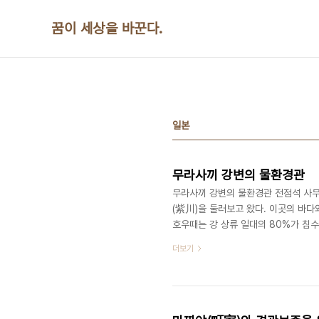
본문 바로가기
꿈이 세상을 바꾼다.
일본
무라사끼 강변의 물환경관
무라사끼 강변의 물환경관 전점석 사무
(紫川)을 둘러보고 왔다. 이곳의 바다와
호우때는 강 상류 일대의 80%가 침
리던 1970년대에는 무라사끼강도 예
더보기
의 강으로 변하였다. 이 당시의 무라사
상으로 추진하는 에 제일 먼저 신청하
도심재개발이 이루어졌다. 우선 상습침