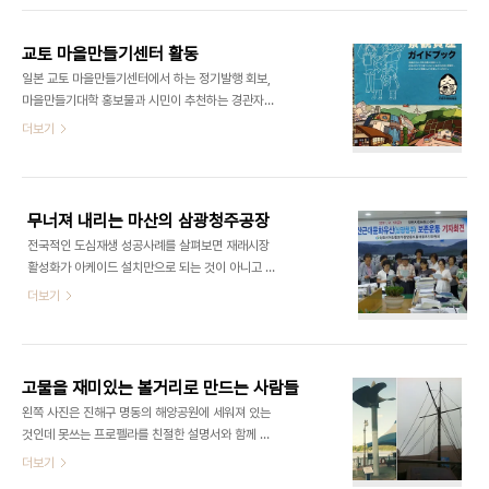
교토 마을만들기센터 활동
​​일본 교토 마을만들기센터에서 하는 정기발행 회보,
마을만들기대학 홍보물과 시민이 추천하는 경관자산
가이드북​​​
더보기
무너져 내리는 마산의 삼광청주공장
전국적인 도심재생 성공사례를 살펴보면 재래시장
활성화가 아케이드 설치만으로 되는 것이 아니고 문
화와 만나면서 이루어졌다. 원도심 활성화 역시 도로
더보기
개설과 재건축으로 되는 것이 아니고 역사, 문화콘텐
츠를 접목함으로써 성공하였다. 몇 개월 전 마산 중앙
동 주민은 일제강점기에 지어진 청주공장과 주택을
보존, 활용함으로써 역사가 있는 동네를 가꾸기로 하
고물을 재미있는 볼거리로 만드는 사람들
였다. 굉장히 반가운 일이었다. 우선 자그마한 동네박
왼쪽 사진은 진해구 명동의 해양공원에 세워져 있는
물관(?)부터 시작할 생각이었다. 그런데 느닷없이 외
것인데 못쓰는 프로펠라를 친절한 설명서와 함께 세
지인에게 팔렸다는 소식이 들렸으며 일백 년가량 된
워 놓았다. 이곳을 찾아오는 많은 가족들이 걸음을 멈
더보기
건물을 헐고 원룸을 지을 것이라고 하였다. 걱정스러
추고 신기하게 바라본다. 오른쪽 사진은 홍콩의 구룡
운 마음에 현장으로 달려갔다. 짧게 보는 사람에게는