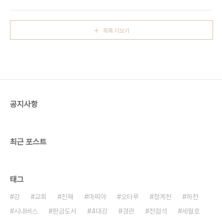
에 가면 페리터미널 앞에 있는 헤리티지에 세워져 있
허름한 창고에 불과하지만 길게 보는 사람에게는 소
는데 못쓰는 배에서 떼낸 돝이다. 두에 보이는 건물은
중한 보물이었다. 그동안 별생각 없이 지나다니던 동
문화센터이다. 낡은 배를 버릴 때 같이 버려도 될텐데
네주민은 청..
목록 더보기
돝만 떼어내어 친절한 설명서와 함께 이곳에 세워 놓
았다. 헤리티지를 찾는 많은 관광객들이 신기하다는
듯 발걸음을 멈추고 구경한다. 볼거리는 전혀 새로운
것에서 찾을 수도 있지만 오히려 너무나 낯익은 것에
서 새로운 발견을 할 수도 있음을 보여준다. 말하자면
쓰레기에 영혼을 불어 넣은다고 표현할 수 있을 것이
다. 이런 발상은 경기도 가평에 있는 남이섬에서도..
공지사항
최근 포스트
태그
강
교회
진해
마찌야
오타루
청계천
하천
시내버스
판금도서
4대강
경관
전점석
세월호