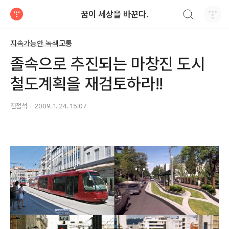
검색하기
꿈이 세상을 바꾼다.
티스토리
지속가능한 녹색교통
졸속으로 추진되는 마창진 도시
철도계획을 재검토하라!!
전점석
2009. 1. 24. 15:07