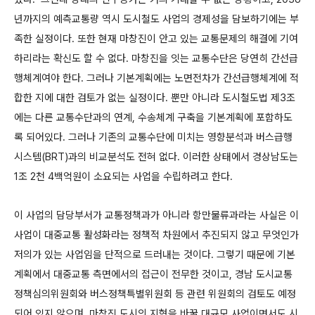
년까지의 예측교통량 역시 도시철도 사업의 경제성을 담보하기에는 부
족한 실정이다. 또한 현재 마창진이 안고 있는 교통문제의 해결에 기여
하리라는 확신도 할 수 없다. 마창진을 잇는 교통수단은 당연히 간선급
행체계여야 한다. 그러나 기본계획에는 노면전차가 간선급행체계에 적
합한 지에 대한 검토가 없는 실정이다.
뿐만 아니라 도시철도법 제3조
에는 다른 교통수단과의 연계, 수송체계 구축을 기본계획에 포함하도
록 되어있다. 그러나 기존의 교통수단에 미치는 영향분석과 버스급행
시스템(BRT)과의 비교분석도 전혀 없다. 이러한 상태에서 경상남도는
1조 2천 4백억원이 소요되는 사업을 수립하려고 한다.
이 사업의 담당부서가 교통정책과가 아니라 항만물류과라는 사실은 이
사업이 대중교통 활성화라는 정책적 차원에서 추진되지 않고 무엇인가
저의가 있는 사업임을 단적으로 드러내는 것이다. 그렇기 때문에 기본
계획에서 대중교통 측면에서의 접근이 전무한 것이고, 경남 도시교통
정책심의위원회와 버스정책특별위원회 등 관련 위원회의 검토도 예정
되어 있지 않으며, 마창진 도시의 지형을 바꿀 대규모 사업이면서도 시