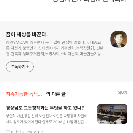
로그 정보
꿈이 세상을 바꾼다.
창원YMCA에 있으면서 동네 일에 관심이 많습니다. 대중교
통,자전거,보행권과 신재생에너지,기후변화,녹색창원21, 친환
경 건축과 생태주거단지,투명사회,소비자문제,마을만들기등...
주민의 힘으로 더욱 살기좋은 동네를 만들고자 합니다.
구독하기
더보기
지속가능한 녹색교통
의 다른 글
경상남도 교통정책과는 무엇을 하고 있나?
글 내용
당연히 마산,창원,진해 노면전차 도입은 교통정책 차원에
서의 검토가 있어야 된다.실제로 2006년 11월에 맡긴 과
업의 내용적 범위 역시 도시교통현황 분석,장래 도시교통
0
0
2009. 1. 7.