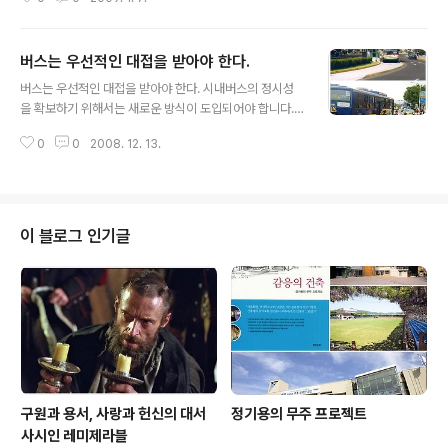
여건 전망,경남의 장래 교통수요등이 포함되어 있다.그리
고 경상남도에는 교통정책과가 있고 교통정책심의위원회
가 있다.그런데 어떻게 된 연유인지는 몰라도 엉뚱한 항만
버스는 우선적인 대접을 받아야 한다.
물류과가 이 업무를 담당하고 있다. 이렇게 일이 진행됨으
글 내용
로써 다음과 같은 문제가 발생하고 있다. 1. 노면전차를 주
버스는 우선적인 대접을 받아야 한다. 시내버스의 정시성
된 내용으로 하는 도시철도 기본계획에 현재의 대중교통과
을 확보하기 위해서는 새로운 방식이 도입되어야 합니다.
의 관계에 대한 검토가 전면 생략되어 있다. 2. 교통정책과
아래 위 사진을 비교해 보십시요. 윗 사진은 서울시내를 운
가 전혀 관여하지 않기 때문에 노면전차에 대한 대중교통
0
0
2008. 12. 13.
행하는 모습입니다. 대중교통으로서의 시내버스가 이정도
측면에서의 접근이 이루어지지 않고 있다. 3. 경남도시교
의 대접을 받아야 시민들로부터 사랑받을 수 있을 것 입니
통정책심의위원회, 버스정책특별위원회의 심의 과정도..
다.창원에서도 진지하게 BRT(버스급행시스템) 도입을 검
토해 보아야 합니다.
이 블로그 인기글
구원과 용서, 사랑과 헌신의 대서
정기용의 무주 프로젝트
사시인 레미제라블