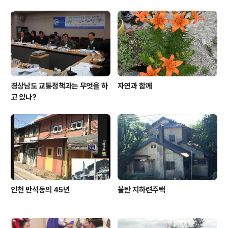
경상남도 교통정책과는 무엇을 하
자연과 함께
고 있나?
인천 만석동의 45년
불탄 지하련주택