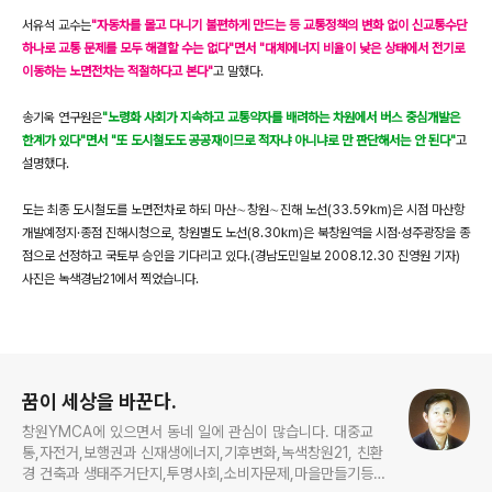
서유석 교수는
"자동차를 몰고 다니기 불편하게 만드는 등 교통정책의 변화 없이 신교통수단
하나로 교통 문제를 모두 해결할 수는 없다"면서 "대체에너지 비율이 낮은 상태에서 전기로
이동하는 노면전차는 적절하다고 본다"
고 말했다.
송기욱 연구원은
"노령화 사회가 지속하고 교통약자를 배려하는 차원에서 버스 중심개발은
한계가 있다"면서 "또 도시철도도 공공재이므로 적자냐 아니냐로 만 판단해서는 안 된다"
고
설명했다.
도는 최종 도시철도를 노면전차로 하되 마산∼창원∼진해 노선(33.59㎞)은 시점 마산항
개발예정지·종점 진해시청으로, 창원별도 노선(8.30㎞)은 북창원역을 시점·성주광장을 종
점으로 선정하고 국토부 승인을 기다리고 있다.(경남도민일보 2008.12.30 진영원 기자)
사진은 녹색경남21에서 찍었습니다.
로그 정보
꿈이 세상을 바꾼다.
창원YMCA에 있으면서 동네 일에 관심이 많습니다. 대중교
통,자전거,보행권과 신재생에너지,기후변화,녹색창원21, 친환
경 건축과 생태주거단지,투명사회,소비자문제,마을만들기등...