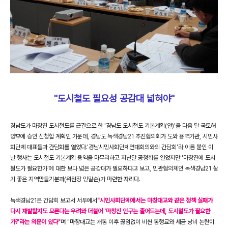
"도시철도 필요성 공감대 넓혀야"
경남도가 마창진 도시철도를 근간으로 한 '경남도 도시철도 기본계획(안)'을 다음 달 국토해
양부에 승인 신청할 계획인 가운데, 경남도 녹색경남21 추진협의회가 도와 용역기관, 시민사
회단체 대표들과 간담회를 열었다.'경남시민사회단체연대회의와의 간담회'라 이름 붙인 이
날 행사는 도시철도 기본계획 용역을 마무리하고 지난달 공청회를 열었지만 '마창진에 도시
철도가 필요한가'에 대한 보다 넓은 공감대가 필요하다고 보고, 민관협의체인 녹색경남21 살
기 좋은 지역만들기분과(위원장 민말순)가 마련한 자리다.
녹색경남21은 간담회 보고서 서두에서
"시민사회단체에서는 마창대교와 같은 정책 실패가
다시 재발할지도 모른다는 우려와 더불어 '마창진 인구는 줄어드는데, 도시철도가 필요한
가?'라는 의문이 있다"
며 "마창대교는 개통 이후 끊임없이 비싼 통행료와 세금 낭비 논란이