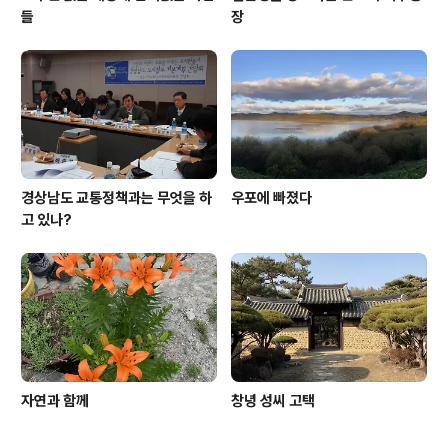
들
장
경상남도 교통정책과는 무엇을 하
우포에 빠졌다
고 있나?
자연과 함께
창녕 성씨 고택