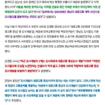
벌어지고 있는데, 모두 잘못된 인구 예측과 예상 통행량 부풀리기 때문에 발생했다"고 지적
했다.이어
"서울을 제외한 광역도시는 지하철 건설로 생긴 막대한 부채가 자치단체의 가장 큰
재정압박 요인이 되고 있다"
면서도
"일부에서는 답보상태인 경남의 대중교통 개혁 수단으로
도시철도를 활용하자는 주장도 있다"
고 덧붙였다.
이날 이윤기 마산YMCA 부장의 사회로 김경환 경상대 교수가 '대중교통 선진화와 TOD(대
중교통 중심) 형 도시개발'을, 배춘봉 한국교통연구원 책임연구원이 '경남도 도시철도 기본
계획'을 발제했다.토론에는 △김윤곤 도 항만물류과 계장 △송기욱 경남발전연구원 △전점
석 창원YMCA 사무총장 △이종은 경남정보사회연구소장 △박찬 녹색도시창원21 실천협
의회 사무국장 △김윤자 진해여성의 전화 회장 △양정화 경남여성사회교육원장 등이 참여
했다.
김경환 교수는
"최근 도시개발의 2제는 도시재생과 대중교통 중심도시 개발"이라며 "마창진
도시철도에 도입할 노면전차는 건설비가 적게 들고 고령화 사회에 적합하며 대중교통 중심
도시개발을 유발하기 충분하다"
고 설명했다.
전점석 총장은
"도시개발이 대중교통 중심이어야 한다는 데는 이견이 없다. 그러나 현재 마산
과 창원의 교통문제를 해결하는 차원에서 대중교통 중심의 도시개발이 언급돼야 하는데, 지
금의 마창진 도시철도 논의는 둘 간의 연관 선상에 서 있지 않다"면서 "예측통행량에 이동통
행량이 빠져 있는 등 수요예측을 믿을 수 없기 때문에 더욱 정확한 계산과 예측이 필요하
다"
고 주장했다.