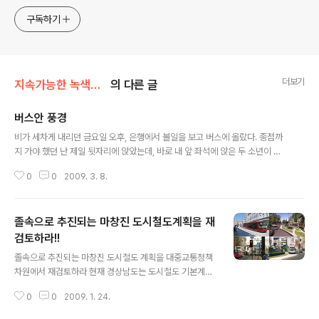
주민의 힘으로 더욱 살기좋은 동네를 만들고자 합니다.
구독하기
더보기
지속가능한 녹색교통
의 다른 글
버스안 풍경
글 내용
비가 세차게 내리던 금요일 오후, 은행에서 볼일을 보고 버스에 올랐다. 종점까
지 가야 했던 난 제일 뒷자리에 앉았는데, 바로 내 앞 좌석에 앉은 두 소년이 시
끄럽게 떠들어 댔다. 잠시 뒤 한 친구가 내리고 내 바로 앞 소년만이 남게 되자
0
0
2009. 3. 8.
그제서야 조용해 졌다. 몇 정거장 지나 할머니 한 분이 힘겹게 차에 올랐다. 뒤따
라 사람들이 하나 둘씨 차에 오르는 동안 할머니는 안절부절 못하며 앞쪽에 서
있었다. 그때 갑자기 내 앞에 있던 소년이 일어섰다. '아까 친구와 하는 얘기로는
졸속으로 추진되는 마창진 도시철도계획을 재
내리려면 멀었는데. 벌써 내리나?' 싶어 괜한 궁금함에 소년을 지켜 봤다. 소년
은 앞으로 가 할머니를 모셔 오더니 자신이 앉았던 자리를 내드렸다. 할머니는
검토하라!!
글 내용
자리에 앉자 마자 보따리에 무언가를 꺼내 소년의 손에 쥐어 주었다. "딸이 사 ..
졸속으로 추진되는 마창진 도시철도 계획을 대중교통정책
차원에서 재검토하라 현재 경상남도는 도시철도 기본계획
을 수립하고 있다. 지난해 11월 11일 공청회와 12월 29일
0
0
2009. 1. 24.
시민단체와의 간담회에서 발표된 내용에 의하면 마창진을
잇는 41.9km의 노면전차가 가장 바람직한 대안으로 제시