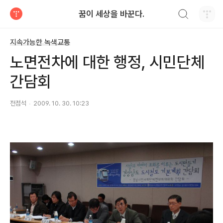
검색하기
꿈이 세상을 바꾼다.
티스토리
지속가능한 녹색교통
노면전차에 대한 행정, 시민단체
간담회
전점석
2009. 10. 30. 10:23