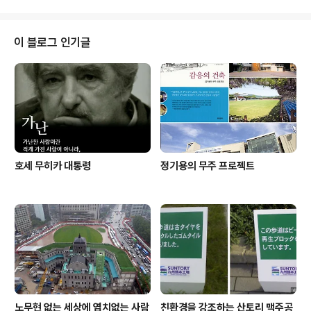
되고 있으며 상업판매시설을 중심으로 하는 역세권 개발도
포함되어 있으나 현실적 타당성과 재래시장과의 관계에서
많은 문제점을 안고 있다. 그런데 장래의 인구증가는 거의
이 블로그 인기글
기대할 수 없는 상황이고, 2036년까지의 예측교통량 역시
도시철도 사업의 경제성을 담보하기에는 부족한 실정이다.
또한 현재 마창진이 안고 있는 교통문제의 해결에 기여하
리라는 확신도 할 수 없다. 마창진을 잇는 교통수단은 당연
히 간선급행체계여야 한다. 그러나 기본계..
호세 무히카 대통령
정기용의 무주 프로젝트
노무현 없는 세상에 염치없는 사람
친환경을 강조하는 산토리 맥주공