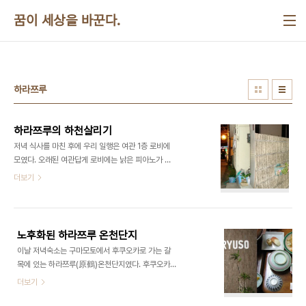
본문 바로가기
꿈이 세상을 바꾼다.
하라쯔루
하라쯔루의 하천살리기
저녁 식사를 마친 후에 우리 일행은 여관 1층 로비에
모였다. 오래된 여관답게 로비에는 낡은 피아노가 있
었다. 하천 설문지의 내용에 대하여 가이드로부터 설
더보기
명을 들은 후 밖으로 나가서 하천을 따라서 걸었다.
진주 남강 정도의 꽤 넓은 폭에 물도 많이 흐르고 있
었다. 하천에는 길게 계단식 선착장이 조성되어 있고
십여채의 배에는 각각 온천장 이름이 적혀있는 것 같
노후화된 하라쯔루 온천단지
았다. 잔디로 가꾸어놓은 고수부지는 상당히 넓었다.
이날 저녁숙소는 구마모토에서 후쿠오카로 가는 갈
한참을 걸어 올라가니까 미니골프장이 조성되어 있
목에 있는 하라쯔루(原鶴)온천단지였다. 후쿠오카현
고 하안에는 숲이 있는데 새들이 보였다. 비로소 자연
의 유일한 온천단지이다. 이곳은 경남의 부곡온천과
더보기
형 하천의 모습이었다. 유원지 분위기인 아래쪽과는
비슷한 분위기였다. 20여개의 온천장은 토요일임에
전혀 달랐다. 온천단지의 활성화를 위해서 적절히 하
도 불구하고 관광객이 거의 보이지 않았다. 우리가 묵