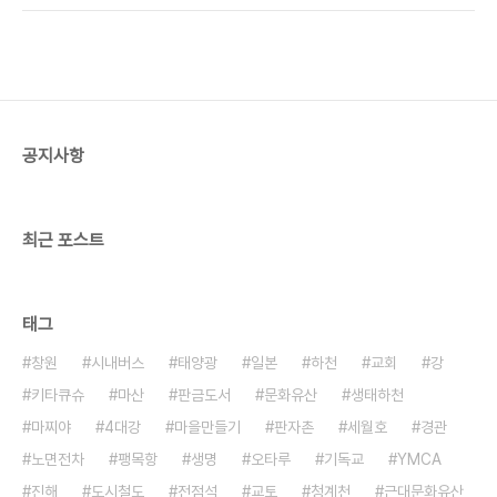
천을 이용하고 있다는 것을 느낄 수 있었다. 하천지도
은 곳은 이름이 福龍莊인데 건물과 시설이 몹시 낡
에는 이곳을 스포츠광장이라고 표시해놓았다. 지도
았다. 이 집 뿐만 아니라 동네 전체가 비슷하였다. 동
를 ..
네에 젊은 사람들은 모두 도시로 떠나고 노인들만 있
다고 하였다. 우리 숙소에도 모두 할머니들이었다. 우
리들은 각자 자기 방에서 유카타로 갈아입고 노란 손
수건을 들고서 목욕탕으로 갔다. 목욕탕 안에는 별도
공지사항
의 증기탕(사우나) 시설이 없고 가운데에 온탕 하나
만 있었다. 너무 심한 것은 샤워기도 고장이 나서 온
탕의 물을 퍼서 몸을 씻고 나서야 탕 안으로 들어갔
다. 목욕탕..
최근 포스트
태그
창원
시내버스
태양광
일본
하천
교회
강
키타큐슈
마산
판금도서
문화유산
생태하천
마찌야
4대강
마을만들기
판자촌
세월호
경관
노면전차
팽목항
생명
오타루
기독교
YMCA
진해
도시철도
전점석
교토
청계천
근대문화유산