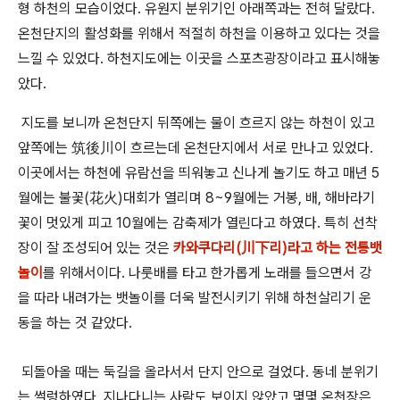
형 하천의 모습이었다. 유원지 분위기인 아래쪽과는 전혀 달랐다.
온천단지의 활성화를 위해서 적절히 하천을 이용하고 있다는 것을
느낄 수 있었다. 하천지도에는 이곳을 스포츠광장이라고 표시해놓
았다.
지도를 보니까 온천단지 뒤쪽에는 물이 흐르지 않는 하천이 있고
앞쪽에는 筑後川이 흐르는데 온천단지에서 서로 만나고 있었다.
이곳에서는 하천에 유람선을 띄워놓고 신나게 놀기도 하고 매년 5
월에는 불꽃(花火)대회가 열리며 8~9월에는 거봉, 배, 해바라기
꽃이 멋있게 피고 10월에는 감축제가 열린다고 하였다. 특히 선착
장이 잘 조성되어 있는 것은
카와쿠다리(川下리)라고 하는 전통뱃
놀이
를 위해서이다. 나룻배를 타고 한가롭게 노래를 들으면서 강
을 따라 내려가는 뱃놀이를 더욱 발전시키기 위해 하천살리기 운
동을 하는 것 같았다.
되돌아올 때는 둑길을 올라서서 단지 안으로 걸었다. 동네 분위기
는 썰렁하였다. 지나다니는 사람도 보이지 않았고 몇몇 온천장은