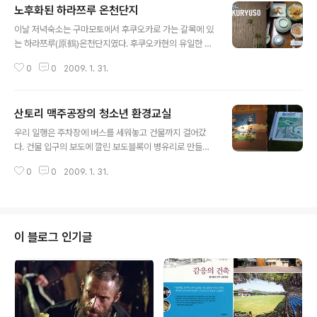
노후화된 하라쯔루 온천단지
글 내용
이날 저녁숙소는 구마모토에서 후쿠오카로 가는 갈목에 있
는 하라쯔루(原鶴)온천단지였다. 후쿠오카현의 유일한 온
천단지이다. 이곳은 경남의 부곡온천과 비슷한 분위기였
0
0
2009. 1. 31.
다. 20여개의 온천장은 토요일임에도 불구하고 관광객이
거의 보이지 않았다. 우리가 묵은 곳은 이름이 福龍莊인데
건물과 시설이 몹시 낡았다. 이 집 뿐만 아니라 동네 전체가
산토리 맥주공장의 청소년 환경교실
비슷하였다. 동네에 젊은 사람들은 모두 도시로 떠나고 노
글 내용
인들만 있다고 하였다. 우리 숙소에도 모두 할머니들이었
우리 일행은 주차장에 버스를 세워놓고 건물까지 걸어갔
다. 우리들은 각자 자기 방에서 유카타로 갈아입고 노란 손
다. 건물 입구의 보도에 깔린 보도블록이 병유리로 만들어
수건을 들고서 목욕탕으로 갔다. 목욕탕 안에는 별도의 증
진 재생제품이라는 설명문이 바닥에 세워져 있었다. 1층 현
기탕(사우나) 시설이 없고 가운데에 온탕 하나만 있었다.
0
0
2009. 1. 31.
관을 들어서면 제일 먼저 안내데스크를 만날 수 있는데 장
너무 심한 것은 샤워기도 고장이 나서 온탕의 물을 퍼서 몸
애인을 위하여 탁자 높이가 2가지로 되어 있으며 이곳에서
을 씻고 나서야 탕 안으로 들어갔다. 목욕탕..
안경, 휠체어, 유모차를 공짜로 빌려주고 있다. 기념품을 판
매하는 곳 역시 상품전시대의 높이, 통로의 폭이 충분하여
장애인을 위한 배려가 돋보였다. 관광객들이 꽤 많이 있었
이 블로그 인기글
다. 회사운영에 있어서 견학, 홍보, 안내업무가 꽤 큰 비중
을 차지하는 모양이었다. 기념품 코너가 별도로 있으며 시
간별로 인솔하면서 설명해주는 가이드가 있었다. 우리 일
행을 인솔하는 안내양은 자신이 입고 있는 노란색의 상의
는 PET용기를 재생하여 만든 천이라고 설..