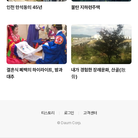
인천 만석동의 45년
불탄 지하련주택
결혼식 폐백의 하이라이트, 밤과
내가 경험한 장례문화, 산골(散
대추
骨)
의안내
티스토리
로그인
고객센터
© Daum Corp.