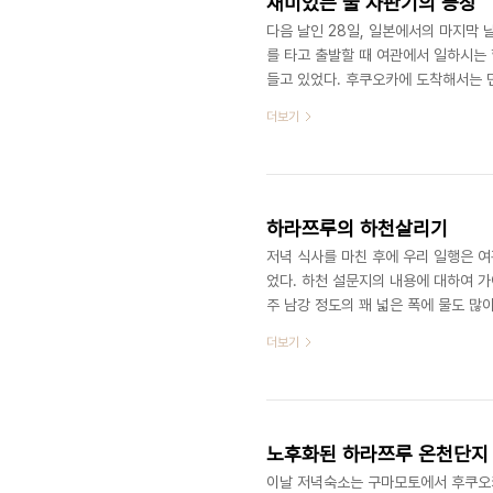
재미있는 물 자판기의 등장
다음 날인 28일, 일본에서의 마지막 
를 타고 출발할 때 여관에서 일하시는
들고 있었다. 후쿠오카에 도착해서는 
귀국해야 될 사정이 있었기 때문이었다
더보기
처 환전을 못했었다. 내가 불편할까봐
쓰고 있었다. 은행 간판은 보았지만 
었다. 마지막 날이긴 하지만 필요할 것
하라쯔루의 하천살리기
저녁 식사를 마친 후에 우리 일행은 여
었다. 하천 설문지의 내용에 대하여 가
주 남강 정도의 꽤 넓은 폭에 물도 많
채의 배에는 각각 온천장 이름이 적혀
더보기
을 걸어 올라가니까 미니골프장이 조성
의 모습이었다. 유원지 분위기인 아래
하고 있다는 것을 느낄 수 있었다. 하
노후화된 하라쯔루 온천단지
이날 저녁숙소는 구마모토에서 후쿠오