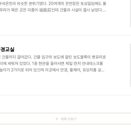
부곡온천과 비슷한 분위기였다. 20여개의 온천장은 토요일임에도 불
 우리가 묵은 곳은 이름이 福龍莊인데 건물과 시설이 몹시 낡았다.
였다. 동네에 젊은 사람들은 모두 도시로 떠나고 노인들만 있다고 하
었다. 우리들은 각자 자기 방에서 유카타로 갈아입고 노란 손수건을
 별도의 증기탕(사우나) 시설이 없고 가운데에 온탕 하나만 있었다.
온탕의 물을 퍼서 몸을 씻고 나서야 탕 안으로 들어갔다. 목욕탕..
환경교실
 건물까지 걸어갔다. 건물 입구의 보도에 깔린 보도블록이 병유리로
에 세워져 있었다. 1층 현관을 들어서면 제일 먼저 안내데스크를
높이가 2가지로 되어 있으며 이곳에서 안경, 휠체어, 유모차를 공짜
곳 역시 상품전시대의 높이, 통로의 폭이 충분하여 장애인을 위한 배
었다. 회사운영에 있어서 견학, 홍보, 안내업무가 꽤 큰 비중을 차지
로 있으며 시간별로 인솔하면서 설명해주는 가이드가 있었다. 우리 일
는 노란색의 상의는 PET용기를 재생하여 만든 천이라고 설..
목록 더보기