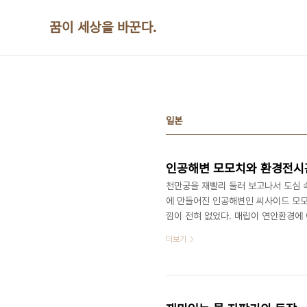
본문 바로가기
꿈이 세상을 바꾼다.
일본
인공해변 모모치와 환경전시
천만궁을 재빨리 둘러 보고나서 도심 
에 만들어진 인공해변인 씨사이드 모모
낌이 전혀 없었다. 매립이 연안환경에
출하여 마리존이라는 리조트 시설이 있
더보기
러보고 나서 입구에 있는 기념품 가게
관을 둘러보았다. 환경교육의 종합거점
워져 있었다. 태양광 가로등, 재생블록
포장..