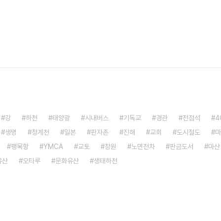
강
하천
태양광
시내버스
기독교
경관
전점석
4
생명
청계천
일본
판자촌
진해
교회
도시철도
마
팽목항
YMCA
교토
창원
노면전차
판금도서
마산
유산
오타루
문화유산
생태하천