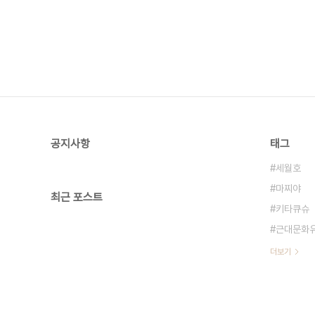
공지사항
태그
세월호
마찌야
최근 포스트
키타큐슈
근대문화
더보기