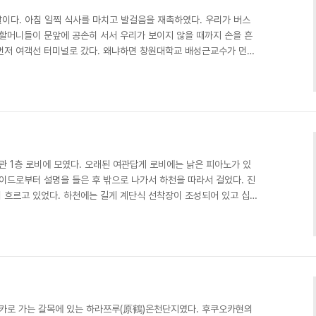
날이다. 아침 일찍 식사를 마치고 발걸음을 재촉하였다. 우리가 버스
 할머니들이 문앞에 공손히 서서 우리가 보이지 않을 때까지 손을 흔
먼저 여객선 터미널로 갔다. 왜냐하면 창원대학교 배성근교수가 먼저
. 배웅하다가 보니까 신한은행 간판이 보였다. 나는 출국할 때에 미
 이종훈사무처장이 첫째 날 저녁에 5,000엔을 빌려줘서 그동안 잘
일요일이어서 안할까봐 걱정했는데 찾아가보니까 정상업무를 하고 있
 같아서 40만원을 엔화로 환전하였다. 우리들은 태재부로 가는 ..
관 1층 로비에 모였다. 오래된 여관답게 로비에는 낡은 피아노가 있
이드로부터 설명을 들은 후 밖으로 나가서 하천을 따라서 걸었다. 진
이 흐르고 있었다. 하천에는 길게 계단식 선착장이 조성되어 있고 십여
있는 것 같았다. 잔디로 가꾸어놓은 고수부지는 상당히 넓었다. 한참
되어 있고 하안에는 숲이 있는데 새들이 보였다. 비로소 자연형 하천
쪽과는 전혀 달랐다. 온천단지의 활성화를 위해서 적절히 하천을 이용
천지도에는 이곳을 스포츠광장이라고 표시해놓았다. 지도를 ..
카로 가는 갈목에 있는 하라쯔루(原鶴)온천단지였다. 후쿠오카현의