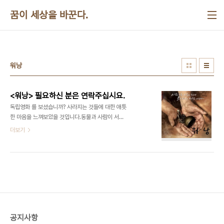
본문 바로가기
꿈이 세상을 바꾼다.
워낭
<워낭> 필요하신 분은 연락주십시요.
독립영화 를 보셨습니까? 사라지는 것들에 대한 애틋
한 마음을 느껴보았을 것입니다.동물과 사람이 서로
대화하면서 함께 살아가는 모습은 정말 감동적이었
더보기
습니다.고집스럽게 기계,사료,농약을 거부하는 할아
버지를 보면서 바쁘게 생활할 수 밖에 없는 도시인으
로서의 우리 자신을 되돌아 보았을 것입니다. 영화를
본지가 몇달 지나니까 그 감동이 희미해지는 것 같습
니다.을 책상위에 올려놓고 정신없이 살아가는 제 자
신을 비춰보고 싶다는 생각이 듭니다.혹시 필요하신
분이 계시면 연락주십시요.굳이 뭔가를 반성하자는
뜻은 아닙니다.그냥 집이나 사무실에 놓아두고 한번
공지사항
씩 눈길을 보내자는 것입니다. 갯수는 한개만 가능하