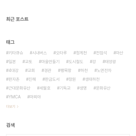
며 대량구매가 힘들므로 가능하면 인근 농촌을 다니
면서 직접 구하는 노력하는 시간이 더 소중할 것입니
다. 저희 단체 홈페..
최근 포스트
태그
키타큐슈
시내버스
오타루
청계천
전점석
마산
일본
교토
마을만들기
도시철도
강
태양광
4대강
교회
경관
팽목항
하천
노면전차
판자촌
진해
판금도서
창원
생태하천
근대문화유산
세월호
기독교
생명
문화유산
YMCA
마찌야
더보기
검색