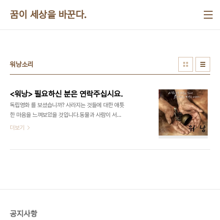
본문 바로가기
꿈이 세상을 바꾼다.
워낭소리
<워낭> 필요하신 분은 연락주십시요.
독립영화 를 보셨습니까? 사라지는 것들에 대한 애틋
한 마음을 느껴보았을 것입니다.동물과 사람이 서로
대화하면서 함께 살아가는 모습은 정말 감동적이었
더보기
습니다.고집스럽게 기계,사료,농약을 거부하는 할아
버지를 보면서 바쁘게 생활할 수 밖에 없는 도시인으
로서의 우리 자신을 되돌아 보았을 것입니다. 영화를
본지가 몇달 지나니까 그 감동이 희미해지는 것 같습
니다.을 책상위에 올려놓고 정신없이 살아가는 제 자
신을 비춰보고 싶다는 생각이 듭니다.혹시 필요하신
분이 계시면 연락주십시요.굳이 뭔가를 반성하자는
뜻은 아닙니다.그냥 집이나 사무실에 놓아두고 한번
공지사항
씩 눈길을 보내자는 것입니다. 갯수는 한개만 가능하