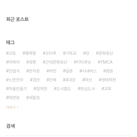
며 대량구매가 힘들므로 가능하면 인근 농촌을 다니
면서 직접 구하는 노력하는 시간이 더 소중할 것입니
다. 저희 단체 홈페..
최근 포스트
태그
교토
팽목항
오타루
기독교
강
문화유산
마찌야
생명
근대문화유산
키타큐슈
YMCA
전점석
판자촌
하천
일본
시내버스
창원
노면전차
경관
진해
4대강
마산
생태하천
마을만들기
청계천
도시철도
판금도서
교회
태양광
세월호
더보기
검색