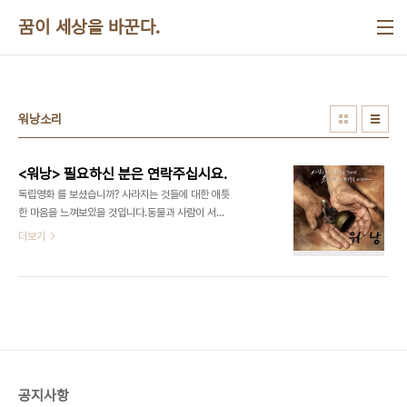
본문 바로가기
꿈이 세상을 바꾼다.
워낭소리
<워낭> 필요하신 분은 연락주십시요.
독립영화 를 보셨습니까? 사라지는 것들에 대한 애틋
한 마음을 느껴보았을 것입니다.동물과 사람이 서로
대화하면서 함께 살아가는 모습은 정말 감동적이었
더보기
습니다.고집스럽게 기계,사료,농약을 거부하는 할아
버지를 보면서 바쁘게 생활할 수 밖에 없는 도시인으
로서의 우리 자신을 되돌아 보았을 것입니다. 영화를
본지가 몇달 지나니까 그 감동이 희미해지는 것 같습
니다.을 책상위에 올려놓고 정신없이 살아가는 제 자
신을 비춰보고 싶다는 생각이 듭니다.혹시 필요하신
분이 계시면 연락주십시요.굳이 뭔가를 반성하자는
뜻은 아닙니다.그냥 집이나 사무실에 놓아두고 한번
공지사항
씩 눈길을 보내자는 것입니다. 갯수는 한개만 가능하