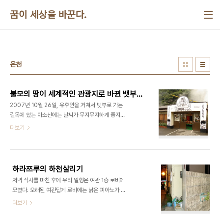
본문 바로가기
꿈이 세상을 바꾼다.
온천
불모의 땅이 세계적인 관광지로 바뀐 뱃부의 <지옥>
2007년 10월 26일, 유후인을 거쳐서 뱃부로 가는
길목에 있는 아소산에는 날씨가 무지무지하게 좋지
않았다. 산이 가까워지자 앞이 안보일 정도로 안개가
더보기
심하였다. 일본 최대의 온천단지인 뱃부는 오이타현
에 있는데 매년 인구의 100배가 넘는 1천 5백만명
의 관광객이 오는 곳이다. 뱃부에 들어서자 시내 전체
를 뒤덮고 있는 온천증기로 인하여 섬찟한 기분이 들
하라쯔루의 하천살리기
었다. 마치 부글부글 끓는 냄비라는 생각이 들었다.
저녁 식사를 마친 후에 우리 일행은 여관 1층 로비에
이 일대에는 1,200여년 전부터 화산활동에 의해 지
모였다. 오래된 여관답게 로비에는 낡은 피아노가 있
하 300미터에서 100도씨 전후의 색깔과 모양이 제
었다. 하천 설문지의 내용에 대하여 가이드로부터 설
더보기
각각인 증기, 흙탕물, 열탕이 분출하여 주민들이 도저
명을 들은 후 밖으로 나가서 하천을 따라서 걸었다.
히 살 수 없는 지역이라는 뜻으로 이라고 불리었다.
진주 남강 정도의 꽤 넓은 폭에 물도 많이 흐르고 있