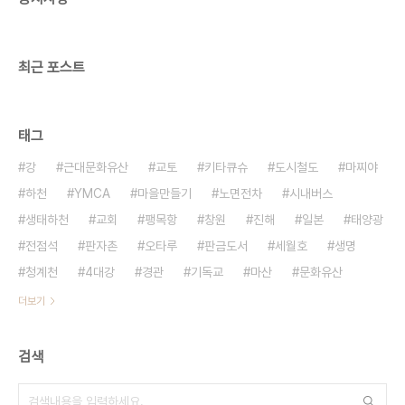
이런 불모의 땅을 오히려 세계적인 관광지로 만들어
낸 일본인들의 생각이 놀라웠다. 지옥의 종류는 모..
최근 포스트
태그
강
근대문화유산
교토
키타큐슈
도시철도
마찌야
하천
YMCA
마을만들기
노면전차
시내버스
생태하천
교회
팽목항
창원
진해
일본
태양광
전점석
판자촌
오타루
판금도서
세월호
생명
청계천
4대강
경관
기독교
마산
문화유산
더보기
검색