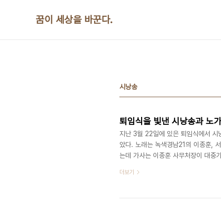
본문 바로가기
꿈이 세상을 바꾼다.
시낭송
퇴임식을 빛낸 시낭송과 노
지난 3월 22일에 있은 퇴임식에서 
았다. 노래는 녹색경남21의 이종훈, 
는데 가사는 이종훈 사무처장이 대중가요
소개한다. 1절> YMCA아닌 단체도 
더보기
노∼ 동 하는 예수 만나서 YMCA 운
살았네 훗날다시 태어나도 YMCA 운
YMCA 선택해서 지역사회 일꾼됐나요.