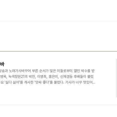
가바
시낭송과 노래가사바꾸어 부른 순서가 많은 이들로부터 열띤 박수를 받
서영옥, 녹색창원21의 박찬, 이명희, 홍은미, 신재경등 후배들이 불렀
 '싫다 싫어'를 개사한 '앗싸 좋다'를 불렀다. 가사가 너무 멋있어서
얼마든지 많고 많은데 왜 하필 YMCA 선택해서 30년간 애를 태웠나
동 시작해 YMCA 매력에 빠진줄도 모르고 30년 한결같이 성 실 하 게
동할테야 2절> 당신아닌 다른 사람도 얼마든지 많고 많은데 어쩌다
 앗∼ 싸 좋다 지난 30년 앗싸좋다..