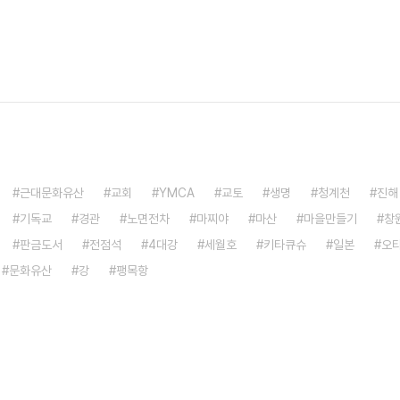
근대문화유산
교회
YMCA
교토
생명
청계천
진해
기독교
경관
노면전차
마찌야
마산
마을만들기
창
판금도서
전점석
4대강
세월호
키타큐슈
일본
오
문화유산
강
팽목항