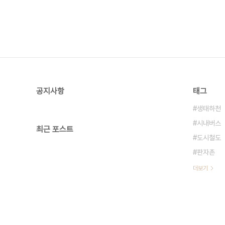
공지사항
태그
생태하천
시내버스
최근 포스트
도시철도
판자촌
더보기