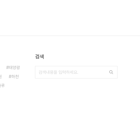
검색
태양광
원
하천
타루