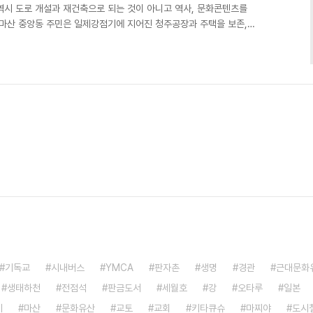
역시 도로 개설과 재건축으로 되는 것이 아니고 역사, 문화콘텐츠를
 마산 중앙동 주민은 일제강점기에 지어진 청주공장과 주택을 보존,
기로 하였다. 굉장히 반가운 일이었다. 우선 자그마한 동네박물관(?)
없이 외지인에게 팔렸다는 소식이 들렸으며 일백 년가량 된 건물을 헐
정스러운 마음에 현장으로 달려갔다. 짧게 보는 사람에게는 허름한 창
 소중한 보물이었다. 그동안 별생각 없이 지나다니던 동네주민은
기독교
시내버스
YMCA
판자촌
생명
경관
근대문화
생태하천
전점석
판금도서
세월호
강
오타루
일본
기
마산
문화유산
교토
교회
키타큐슈
마찌야
도시