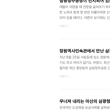
삼광청주공장이 전시되어 있
애들이 어렸을 때 견문을 넓혀주기 위
한 노력과 함께 몇 번만 되풀이하면 
되어 있을 때이다. 어른이 보기에도 
전시할 만큼 가치가 있다는 게 놀라운
더보기
던 물건을 찾아서 정성을 다해 반질반질
엄마에게 옛날이야기를 해달라고 조른다.
신 생활용품이 있었는데 귀한 줄 모르고
창원역사민속관에서 만난 삼
지난 8월 25일 사림동에 있는 창원
기도 하고 어이가 없기도 하였다. 최
철거된 마산 중앙동의 삼광청주공장 
산임을 확인할 수 있어서 반가웠던 것
더보기
관에서 아무런 노력을 하지 않다가 이
만든다. 물론 모르는 사람이 보면 마치
해 11월 창원 컨벤션센터에서 열린 
무너져 내리는 마산의 삼광
전국적인 도심재생 성공사례를 살펴보