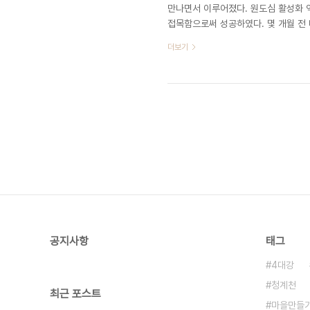
만나면서 이루어졌다. 원도심 활성화 
접목함으로써 성공하였다. 몇 개월 전
활용함으로써 역사가 있는 동네를 가꾸
더보기
부터 시작할 생각이었다. 그런데 느닷
고 원룸을 지을 것이라고 하였다. 걱
고에 불과하지만 길게 보는 사람에게는
청..
공지사항
태그
4대강
청계천
최근 포스트
마을만들