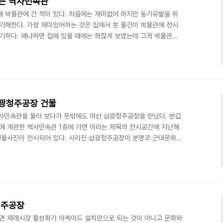
는 역사민속관
해 박물관에 간 적이 있다. 처음에는 재미없어 하지만 동기유발을 위
신기해한다. 가장 재미있어하는 것은 집에서 본 물건이 박물관에 전시
신기하다. 왜냐하면 집에 있을 때에는 하찮게 보였는데 그게 박물관에
 것이다. 집에 돌아와서는 곧바로 다락을 뒤진다. 할머니가 사용하였
하게 닦는다. 잘 보이는 곳에 놓고는 이리 보고 저리 보면서 아빠,
 조금 다른 경우도 있다. 1920년에 할머니가 시집오실 때 가져오
 함부로 굴리다가 그만 잃어버렸다. 그런데 어느 날 박물..
광청주공장 건물
역사민속관을 둘러 보다가 뜻밖에도 마산 삼광청주공장을 만났다. 반갑
근에 개관한 역사민속관 1층에 가면 이라는 제목의 전시공간에 지난해
건물사진이 전시되어 있다. 사라진 삼광청주공장이 분명코 근대문화유
이다. 그러나 지난해 주민들이 보존, 활용을 요구했을 때에는 행정기
제와서 역사민속관에 전시해 놓은 게 보는 이의 마음을 더욱 허전하게
 오래전에 없어진 문화유산이라고 오해할 것 같다. 아래 사진은 지난
경남건축문화제에 전시된 공모작품이다. 라는 제목으로 마산 주조공..
청주공장
면 재래시장 활성화가 아케이드 설치만으로 되는 것이 아니고 문화와