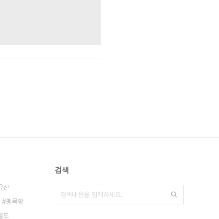
검색
유산
팽목항
철도