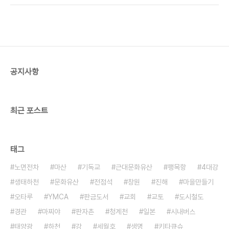
하고 있는 중이다. (위,아래 사진은 글내용과 직접적
정거장 지나 할머니 한 분이 힘겹게 차에 올랐다. 뒤
인 관련은 없습니다. 단지 참고자료임) 그런데 편익
따라 사람들이 하나 둘씨 차에 오르는 동안 할머니는
비용과 관련된 유..
안절부절 못하며 앞쪽에 서 있었다. 그때 갑자기 내
앞에 있던 소년이 일어섰다. '아까 친구와 하는 얘기
로는 내리려면 멀었는데. 벌써 내리나?' 싶어 괜한 궁
금함에 소년을 지켜 봤다. 소년은 앞으로 가 할머니를
공지사항
모셔 오더니 자신이 앉았던 자리를 내드렸다. 할머니
는 자리에 앉자 마자 보따리에 무언가를 꺼내 소년의
손에 쥐어 주었다. "딸이 사 ..
최근 포스트
태그
노면전차
마산
기독교
근대문화유산
팽목항
4대강
생태하천
문화유산
전점석
창원
진해
마을만들기
오타루
YMCA
판금도서
교회
교토
도시철도
경관
마찌야
판자촌
청계천
일본
시내버스
태양광
하천
강
세월호
생명
키타큐슈