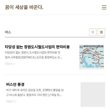
본문 바로가기
꿈이 세상을 바꾼다.
버스
타당성 없는 창원도시철도사업의 편익비용
타당성이 없는 창원시 도시철도사업의 편익비용 전
점석 사무총장(창원YMCA) 요즈음 충청북도는 도지
사의 핵심공약인 충청내륙 고속화도로 건설사업 때
더보기
문에 시끄럽다. 왜냐하면 한국교통연구원이 용역을
맡은 예비타당성조사에서는 편익비용(B/C)이 0.85
였는데 기획재정부의 요청으로 한국개발연구원이 재
검증한 결과는 0.16이 감소한 0.69로 나왔기 때문
버스안 풍경
이다. 충청북도는 원칙적으로 편익비용이 1.0 이상이
비가 세차게 내리던 금요일 오후, 은행에서 볼일을 보
되어야만 투자예산대비 효과가 있다고 판단하기 때
고 버스에 올랐다. 종점까지 가야 했던 난 제일 뒷자
문에 대안을 마련하기 위해서 노력하고 있다. 예를 들
리에 앉았는데, 바로 내 앞 좌석에 앉은 두 소년이 시
더보기
면 신설노선 중 일부를 기존노선으로 활용하고 터널
끄럽게 떠들어 댔다. 잠시 뒤 한 친구가 내리고 내 바
을 줄여서 비용을 절감시키는 방안 등을 열심히 궁리
로 앞 소년만이 남게 되자 그제서야 조용해 졌다. 몇