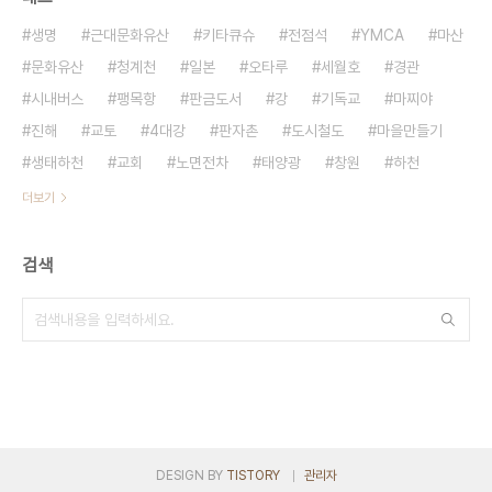
생명
근대문화유산
키타큐슈
전점석
YMCA
마산
문화유산
청계천
일본
오타루
세월호
경관
시내버스
팽목항
판금도서
강
기독교
마찌야
진해
교토
4대강
판자촌
도시철도
마을만들기
생태하천
교회
노면전차
태양광
창원
하천
더보기
검색
DESIGN BY
TISTORY
관리자