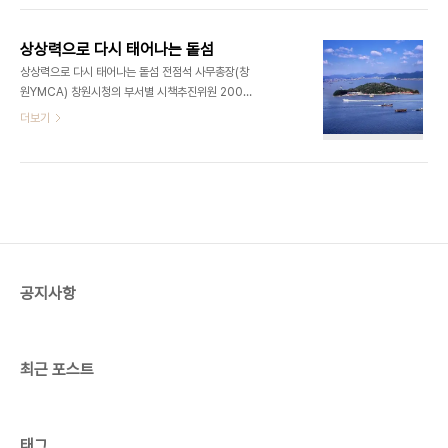
분도 있다. 굉장히 위험한 발상이다. 이 단계에서 필
억을 갖고 있다. 이런 사람들을 섬주인이라고 본다면
요한 것은 다양한 의견을 한 자리에 모으는 ..
도주가 많은 셈이다. 돝섬이 이렇게 되면 좋겠다, 저
상상력으로 다시 태어나는 돝섬
렇게 되면 좋겠다는 이야기도 많다. 그러나 너무 많은
상상력으로 다시 태어나는 돝섬 전점석 사무총장(창
것은 없는 것과 같다. 분류되지 않은 정보가 쓰레기에
원YMCA) 창원시청의 부서별 시책추진위원 200여
불과하듯이 다듬어지지 않은 아이디어는 창원시의
명이 한자리에 모였다. 새해에 행정에서 꼭 해야 될
더보기
담당공무원으로 하여금 아무것도 하지 못하게 한다.
일이라고 생각하는 내용을 발표하는 자리였다. 마침
건물과 놀이시설을 방치해놓고 있다는 언론보도가
년 말이라 시기는 적절하였다. 20여명이 마이크를
있으면 깨끗하게 철거하는 것만 서두르게 된다. 아무
잡고서 3~4분 정도씩 사업제안을 하는데 굉장히 좋
런 대안없이 철거만 생각하는 것은 우선순위가 바뀐
은 아이디어가 많았다. 나는 위탁운영업체가 부도가
것..
난 뒤에 찾는 이들이 없어서 폐허가 된 남이섬이 불과
몇 년 만에 무한한 상상력에 의해 국제적인 문화생태
관광지로 탈바꿈한 것이 떠올랐다. 유원지시절에는
년 간 관광객이 불과 27만명이었는데 2001년부터
공지사항
생태관광지로 바뀐 다음에는 2002년에 67만명으
로 늘었다가 2005년에는 167만명, 지금은 200만
명 이상이 드나들고 있으며 그중에는 20여 개국의
외국인..
최근 포스트
태그