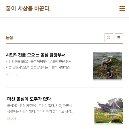
본문 바로가기
꿈이 세상을 바꾼다.
돝섬
시민의견을 모으는 돝섬 담당부서
시민의견을 모으는 돝섬 담당부서 년초에 만난 창원
시청 공원사업소의 돝섬담당자는 다행히 시민의견을
수렴하겠다고 하였다. 결코 쉬운 일은 아니지만 반드
더보기
시 해야 될 일이다. 그런데 이 사람은 이 말하고 저 사
람은 저 말하는 경우가 대부분이다. 어느 분의 장단에
춤을 춰야할 지를 알기가 힘들다. 시청 홈페이지에 올
라오는 돝섬에 관한 다양한 의견에 대한 공무원들의
마산 돝섬에 도주가 없다
솔직한 생각이다. 워낙 다양하기 때문에 어쩔 수 없기
돝섬에는 항상 거주하는 주민이 없다. 먹고, 자면서
도 하다. 오히려 없는 것 보다 못하다는 생각도 들것
생활하는 사람이 없다. 따라서 자기 섬이라고 생각하
이다. 이런 경우에 자기 중심없이 춤만 출줄 아는 사
면서 무한한 애정을 가지고 자나깨나 궁리하는 사람
더보기
람은 어찌할 줄을 모른다. 결국, 시민의견은 아무런
이 없다. 다만, 잠깐 들려서 둘러보는 사람들은 많다.
필요가 없다는 생각을 하게 된다. 귀찮다고 생각하는
돝섬에 관한 한 대부분의 마산 사람들은 아름다운 추