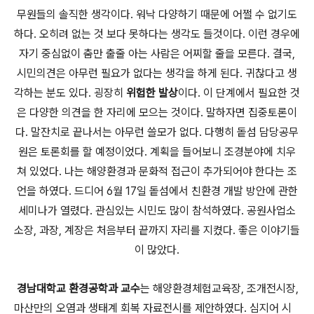
무원들의 솔직한 생각이다. 워낙 다양하기 때문에 어쩔 수 없기도
하다. 오히려 없는 것 보다 못하다는 생각도 들것이다. 이런 경우에
자기 중심없이 춤만 출줄 아는 사람은 어찌할 줄을 모른다. 결국,
시민의견은 아무런 필요가 없다는 생각을 하게 된다. 귀찮다고 생
각하는 분도 있다. 굉장히
위험한 발상
이다. 이 단계에서 필요한 것
은 다양한 의견을 한 자리에 모으는 것이다. 말하자면 집중토론이
다. 말잔치로 끝나서는 아무런 쓸모가 없다. 다행히 돝섬 담당공무
원은 토론회를 할 예정이었다. 계획을 들어보니 조경분야에 치우
쳐 있었다. 나는 해양환경과 문화적 접근이 추가되어야 한다는 조
언을 하였다. 드디어 6월 17일 돝섬에서 친환경 개발 방안에 관한
세미나가 열렸다. 관심있는 시민도 많이 참석하였다. 공원사업소
소장, 과장, 계장은 처음부터 끝까지 자리를 지켰다. 좋은 이야기들
이 많았다.
경남대학교 환경공학과 교수
는 해양환경체험교육장, 조개전시장,
마산만의 오염과 생태계 회복 자료전시를 제안하였다. 심지어 시