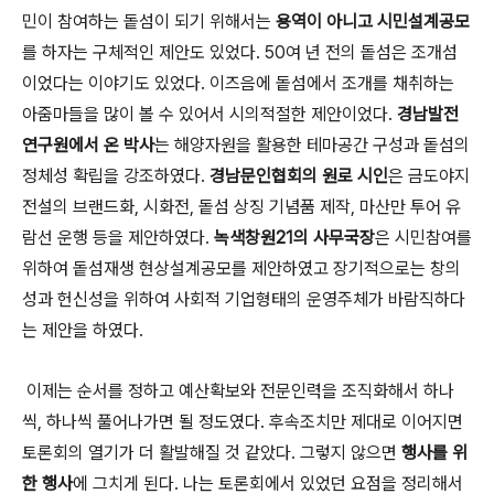
민이 참여하는 돝섬이 되기 위해서는
용역이 아니고 시민설계공모
를 하자는 구체적인 제안도 있었다. 50여 년 전의 돝섬은 조개섬
이었다는 이야기도 있었다. 이즈음에 돝섬에서 조개를 채취하는
아줌마들을 많이 볼 수 있어서 시의적절한 제안이었다.
경남발전
연구원에서 온 박사
는 해양자원을 활용한 테마공간 구성과 돝섬의
정체성 확립을 강조하였다.
경남문인협회의 원로 시인
은 금도야지
전설의 브랜드화, 시화전, 돝섬 상징 기념품 제작, 마산만 투어 유
람선 운행 등을 제안하였다.
녹색창원21의 사무국장
은 시민참여를
위하여 돝섬재생 현상설계공모를 제안하였고 장기적으로는 창의
성과 헌신성을 위하여 사회적 기업형태의 운영주체가 바람직하다
는 제안을 하였다.
이제는 순서를 정하고 예산확보와 전문인력을 조직화해서 하나
씩, 하나씩 풀어나가면 될 정도였다. 후속조치만 제대로 이어지면
토론회의 열기가 더 활발해질 것 같았다. 그렇지 않으면
행사를 위
한 행사
에 그치게 된다. 나는 토론회에서 있었던 요점을 정리해서