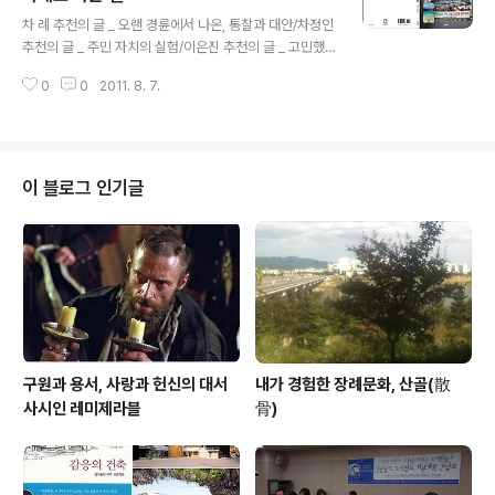
글 내용
안을 제시하고자 노력하였지만 세월이 흐른 지금에는 여러
차 례 추천의 글 _ 오랜 경륜에서 나온, 통찰과 대안/차정인
가지 부족한 점이 눈에 띈다. 그러나 별다른 수정없이 미흡
추천의 글 _ 주민 자치의 실험/이은진 추천의 글 _ 고민했
한대로 그냥 싣는다. 다만 신문칼럼은 제한된 지면 때문에
던 문제와 제시하는 해법/허정도 책을 내면서 _ 함께 걸어
축소된 부분이 있었는데 이런 경우에는 취지를 살리기 위
0
0
2011. 8. 7.
온 길 치열했던 경남 민방사업자 선정과정
해서 원고 초안을 수..
.............................................................. 부산방송, 울산방송
모두가 심사위원으로 추천/ 76년 서대문교도소에서 만났
던 성유보 심사위원장/ 심사위원에게 일련번호를 부여하
다/ 시청자 주권을 위한 경남협의회가 제출한 건의문/ 모처
이 블로그 인기글
럼 휴대폰으로부터 해방된 시간/ 이해할 수 있는 2005년
도 사업계획/ 심사기간 중에 진행되는 독립적인 의사결정
토월천변 도로확장문제와 민관협의회 ..............................
구원과 용서, 사랑과 헌신의 대서
내가 경험한 장례문화, 산골(散
사시인 레미제라블
骨)