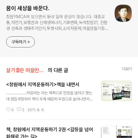
꿈이 세상을 바꾼다.
창원YMCA에 있으면서 동네 일에 관심이 많습니다. 대중교
통,자전거,보행권과 신재생에너지,기후변화,녹색창원21, 친환
경 건축과 생태주거단지,투명사회,소비자문제,마을만들기등...
주민의 힘으로 더욱 살기좋은 동네를 만들고자 합니다.
구독하기
더보기
살기좋은 마을만들기
의 다른 글
<창원에서 지역운동하기>책을 내면서
글 내용
......................처음에는 라는 제목으로 한권을 낼려고 했는
데 편집과정에서 책의 두께 때문에 두권으로 늘어나면서
사진을 넣었다. 모두 의 연장선상에 있는 내용이다. 한권은
0
2
2011. 8. 9.
이라는 제목을 붙였다. 환경수도가 되기 위해서 반드시 고
쳐져야 될 부분이라고 생각하는 과제들이다. 그리고 청사
진 뿐만 아니라 주민참여의 과정에 관한 것도 중요하게 다
책, 창원에서 지역운동하기 2권 <갈등을 넘어
루었다. 주로 신문 칼럼과 정기간행물에 실렸던 글을 모았
다. 따라서 그 시점에서는 커다란 쟁점이었고 나름대로 대
화해로 가는 길>