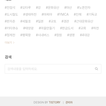
전점석
오타루
강
문화유산
마산
노면전차
도시철도
생태하천
마찌야
YMCA
진해
기독교
판자촌
세월호
일본
교토
경관
근대문화유산
키타큐슈
태양광
마을만들기
판금도서
교회
하천
청계천
팽목항
시내버스
창원
생명
4대강
더보기
검색
DESIGN BY
TISTORY
관리자