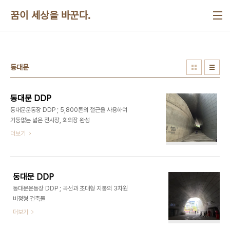
본문 바로가기
꿈이 세상을 바꾼다.
동대문
동대문 DDP
동대문운동장 DDP ; 5,800톤의 철근을 사용하여
기둥없는 넓은 전시장, 회의장 완성​​
더보기
동대문 DDP
​​동대문운동장 DDP ; 곡선과 초대형 지붕의 3차원
비정형 건축물​​
더보기