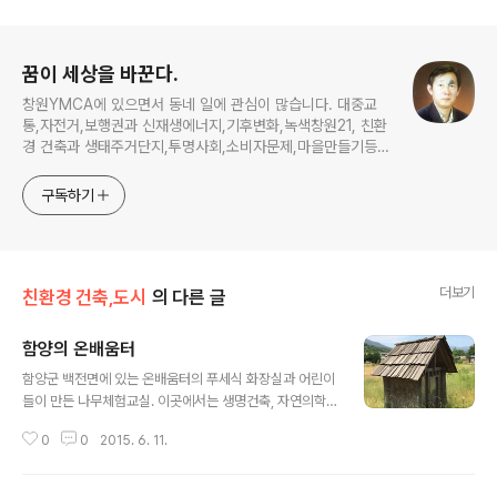
로그 정보
꿈이 세상을 바꾼다.
창원YMCA에 있으면서 동네 일에 관심이 많습니다. 대중교
통,자전거,보행권과 신재생에너지,기후변화,녹색창원21, 친환
경 건축과 생태주거단지,투명사회,소비자문제,마을만들기등...
주민의 힘으로 더욱 살기좋은 동네를 만들고자 합니다.
구독하기
더보기
친환경 건축,도시
의 다른 글
함양의 온배움터
글 내용
함양군 백전면에 있는 온배움터의 푸세식 화장실과 어린이
들이 만든 나무체험교실. 이곳에서는 생명건축, 자연의학,
농사와 살림공부를 하면서 새로운 삶으로의 전환과 시작을
0
0
2015. 6. 11.
준비하고 있습니다. ​​​