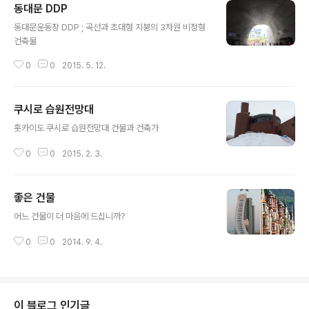
동대문 DDP
글 내용
​​동대문운동장 DDP ; 곡선과 초대형 지붕의 3차원 비정형
건축물​​
0
0
2015. 5. 12.
쿠시로 습원전망대
글 내용
​​홋카이도 쿠시로 습원전망대 건물과 건축가​​​​​​​​
0
0
2015. 2. 3.
좋은 건물
글 내용
어느 건물이 더 마음에 드십니까?​​​
0
0
2014. 9. 4.
이 블로그 인기글