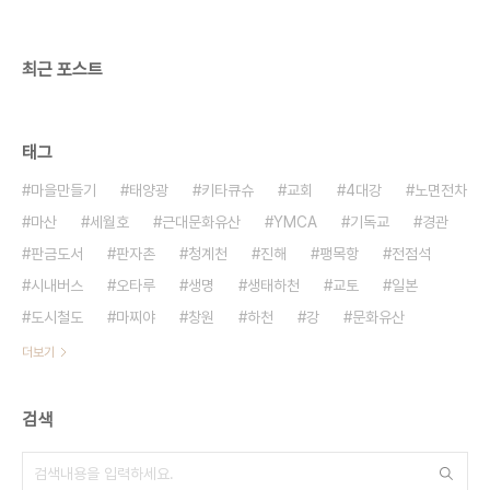
2005년 8월에는 창원 자기부상열차 도입을 제안한
바 있다. 그 때는 경상남도가 건설교통부에 자기부상
열차 실용화..
최근 포스트
태그
마을만들기
태양광
키타큐슈
교회
4대강
노면전차
마산
세월호
근대문화유산
YMCA
기독교
경관
판금도서
판자촌
청계천
진해
팽목항
전점석
시내버스
오타루
생명
생태하천
교토
일본
도시철도
마찌야
창원
하천
강
문화유산
더보기
검색