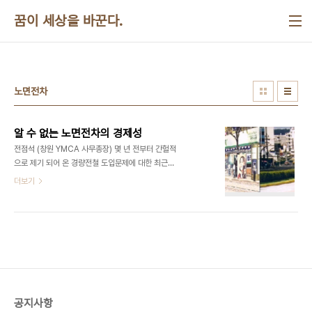
본문 바로가기
꿈이 세상을 바꾼다.
노면전차
알 수 없는 노면전차의 경제성
전점석 (창원 YMCA 사무총장) 몇 년 전부터 간헐적
으로 제기 되어 온 경량전철 도입문제에 대한 최근의
본격적인 논의 과정을 지켜보면서 상식적으로 이해
더보기
되지 않는 부분이 있다. 지난 11월 4일자 신문에 ‘경
남 도시철도 기본계획 사전 환경성 검토서 초안 공람
및 주민설명회’를 공고하였는데 주무부서는 경상남
도 항만물류과이다. 이어서 11월 11일에는 창원컨벤
션센터에서 7명의 토론자가 참여하는 도민공청회를
개최하였는데 도시철도 기본계획 수립을 위한 연구
용역을 맡은 한국교통연구원에서 기본계획안을 발표
하였다. 교통연구원에서는 몇 가지의 대안 가운데 마·
공지사항
창·진을 잇는 노면전차를 제안하였는데 3년 전인