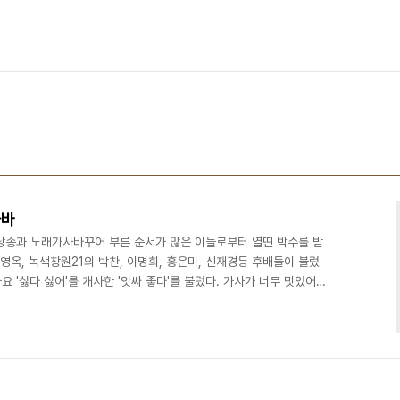
가바
시낭송과 노래가사바꾸어 부른 순서가 많은 이들로부터 열띤 박수를 받
서영옥, 녹색창원21의 박찬, 이명희, 홍은미, 신재경등 후배들이 불렀
 '싫다 싫어'를 개사한 '앗싸 좋다'를 불렀다. 가사가 너무 멋있어서
얼마든지 많고 많은데 왜 하필 YMCA 선택해서 30년간 애를 태웠나
동 시작해 YMCA 매력에 빠진줄도 모르고 30년 한결같이 성 실 하 게
동할테야 2절> 당신아닌 다른 사람도 얼마든지 많고 많은데 어쩌다
 앗∼ 싸 좋다 지난 30년 앗싸좋다..