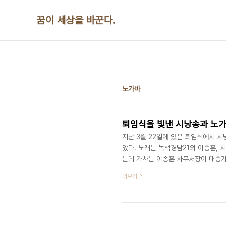
본문 바로가기
꿈이 세상을 바꾼다.
노가바
퇴임식을 빛낸 시낭송과 노
지난 3월 22일에 있은 퇴임식에서 
았다. 노래는 녹색경남21의 이종훈, 
는데 가사는 이종훈 사무처장이 대중가요
소개한다. 1절> YMCA아닌 단체도 
더보기
노∼ 동 하는 예수 만나서 YMCA 운
살았네 훗날다시 태어나도 YMCA 운
YMCA 선택해서 지역사회 일꾼됐나요.