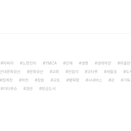
마찌야
노면전차
YMCA
진해
생명
생태하천
마을만
근대문화유산
문화유산
교회
전점석
오타루
세월호
도
청계천
하천
창원
교토
팽목항
시내버스
강
기독
키타큐슈
경관
판금도서