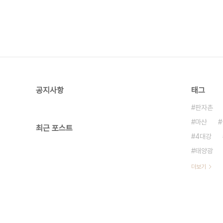
공지사항
태그
판자촌
마산
최근 포스트
4대강
태양광
더보기