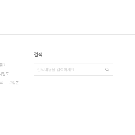
검색
들기
시철도
교
일본