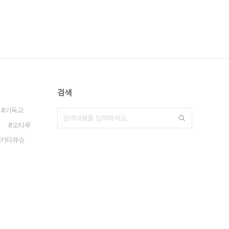
검색
기독교
오타루
키타큐슈