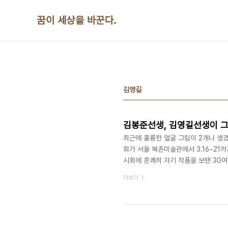
본문 바로가기
꿈이 세상을 바꾼다.
김영길
김봉준선생, 김영길선생이 
최근에 훌륭한 얼굴 그림이 2개나 생겼
회가 서울 북촌미술관에서 3.16~21까
시회에 흔쾌히 자기 작품을 보탠 30
다. 너무 반가웠다. 몇 년전에 내가 
더보기
의 노무현 대통령 자택이 정기용선생님
평생역작인 무주 프로젝트를 둘러보고
님은 최근 활발한 페이스북 활동을 통