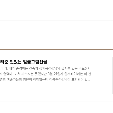
그려준 멋있는 얼굴그림선물
다. 1. 내가 존경하는 건축가 정기용선생님의 유지를 잇는 추모전시
지 열렸다. 미처 가보지는 못했지만 3월 21일자 한겨레21에는 이 전
여명의 미술가들의 명단이 적혀있는데 김봉준선생님이 포함되어 있었
가본 건축물 중에서 부산민주공원, 진해 기적의 도서관, 김해 봉화마을
의 작품이라는 것을 알고서 꾸준히 관심을 가져왔다. 지난해에 그의
서는 현존하는 건축가중에서 가장 존경하게 되었다. 한편 김봉준선생
하여 요즘 씨름하는 화두와 작품활동을 알게 되었지만 오래전부..