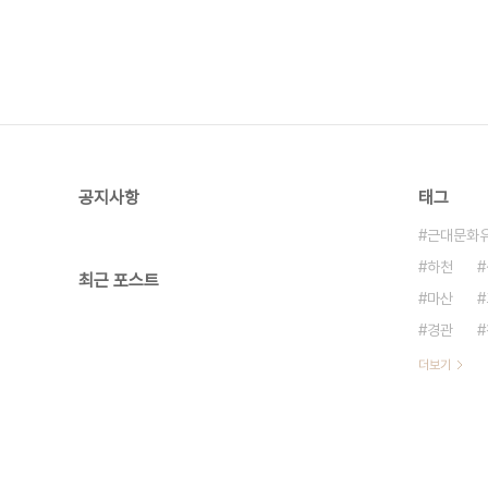
공지사항
태그
근대문화
하천
최근 포스트
마산
경관
더보기