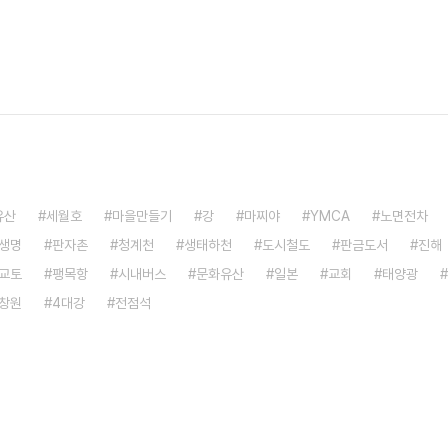
유산
세월호
마을만들기
강
마찌야
YMCA
노면전차
생명
판자촌
청계천
생태하천
도시철도
판금도서
진해
교토
팽목항
시내버스
문화유산
일본
교회
태양광
창원
4대강
전점석