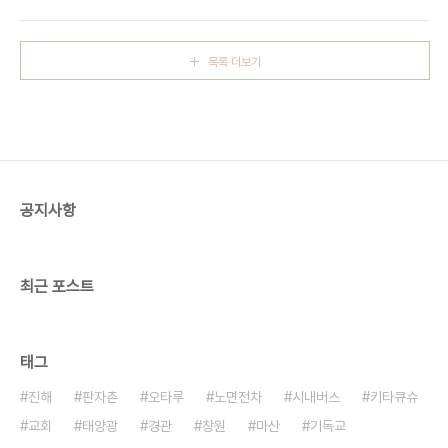
목록 더보기
공지사항
최근 포스트
태그
진해
판자촌
오타루
노면전차
시내버스
키타큐슈
교회
태양광
경관
창원
마산
기독교