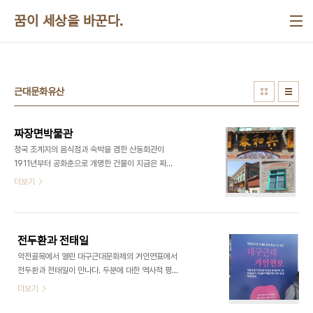
본문 바로가기
꿈이 세상을 바꾼다.
근대문화유산
짜장면박물관
청국 조계지의 음식점과 숙박을 겸한 산동회관이
1911년부터 공화춘으로 개명한 건물이 지금은 짜장
면박물관. 화강암 석축 위의 2층 벽돌조 건물. 짜장면
더보기
의 역사, 1930년대 공화춘의 접객실, 1960년대 공
화춘의 주방을 재현해 놓았다. ​​​
전두환과 전태일
약전골목에서 열린 대구근대문화제의 거인연표에서
전두환과 전태일이 만나다. 두분에 대한 역사적 평가
는 우리의 몫. ​​​
더보기