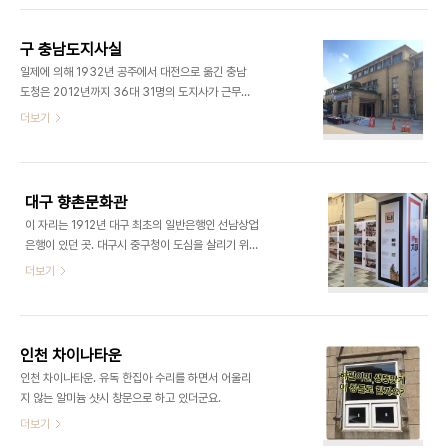
구 충남도지사실
일제에 의해 1932년 공주에서 대전으로 옮긴 충남
도청은 2012년까지 36대 31명의 도지사가 근무하
고 지금은 홍성예산의 내포 신도시로 옮겼다. ​​​
더보기
대구 향촌문화관
​​이 자리는 1912년 대구 최초의 일반은행인 선남상업
은행이 있던 곳. 대구시 중구청이 도심을 살리기 위
해. 1950년대 피란시절 문화예술인의 정신적 고향
더보기
이었던 향촌동 일원의 모습을 재현한 향촌문화관을
2014년에 개관했음. 옆에서는 6.35전쟁에 참전한
미군이 찍은 1952년도 대구사진 전시회가 열리고
있다. ​​
인천 차이나타운
​​인천 차이나타운. 유독 한집아 수리를 하면서 어울리
지 않는 알미늄 샷시 창문으로 하고 있더군요. ​​​​
더보기