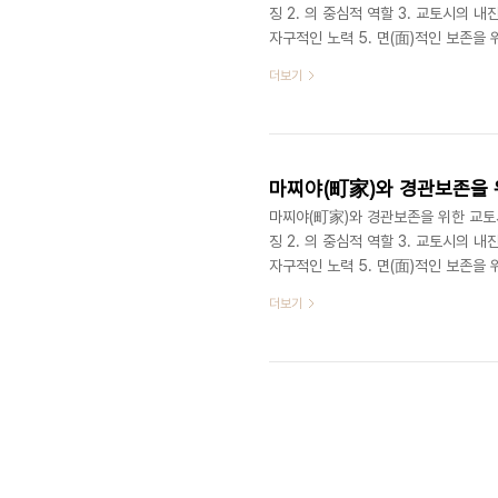
징 2. 의 중심적 역할 3. 교토시의
자구적인 노력 5. 면(面)적인 보존을
시주택 마찌야의 건축적 특징 일본의 
더보기
家), 나가야(長屋) 등이 있는데 그 
다. 마찌야는 건물 전면이 가로에 접
내수공업자인 쪼닌(町人)이 거주하는 
마찌야(町家)와 경관보존을 위
마찌야(町家)와 경관보존을 위한 교토시의
징 2. 의 중심적 역할 3. 교토시의
자구적인 노력 5. 면(面)적인 보존
게 도시 이미지를 성공적으로 부각시키기
더보기
면서 겉으로 보기에도 놀라운 것은 오
라의 서울, 경주, 전주는 왜 그렇지 
나고 있는게 우리의 현실이다. 모든 사