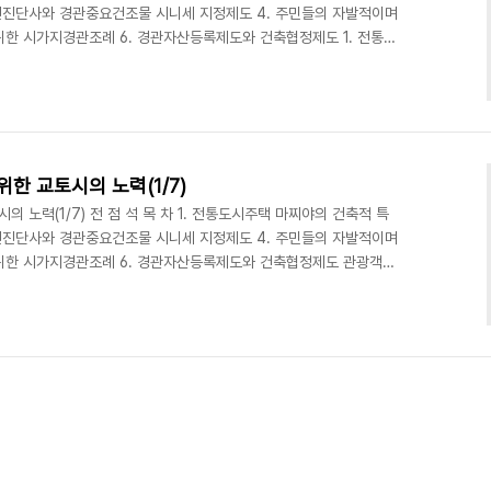
 내진진단사와 경관중요건조물 시니세 지정제도 4. 주민들의 자발적이며
 위한 시가지경관조례 6. 경관자산등록제도와 건축협정제도 1. 전통도
전통주택에는 신덴즈꾸리(寢殿造), 쇼인즈꾸리(書院造), 마찌야(町
중에서도 교토의 경관에서 마찌야는 대단히 중요한 비중을 차지하고 있
하고 있으며 대지가 세장형(細長型)으로 세분화되어 있다. 상업과 가
직주병존형 전통도시주택이다. 마찌야가 조성된 것은..
한 교토시의 노력(1/7)
 노력(1/7) 전 점 석 목 차 1. 전통도시주택 마찌야의 건축적 특
 내진진단사와 경관중요건조물 시니세 지정제도 4. 주민들의 자발적이며
을 위한 시가지경관조례 6. 경관자산등록제도와 건축협정제도 관광객에
에는 경관이 가장 중요하다. 지난 2008년 11월 교토 시내를 다니
래된 집과 가로를 잘 보존하고 있는 점이었다. 교토에 비해서 우리나
않은지가 궁금하였다. 어디를 가나 무분별한 재개발, 재건축 붐이 일어
람들이 오래된 한옥을 부수고 아파트를 새로 ..