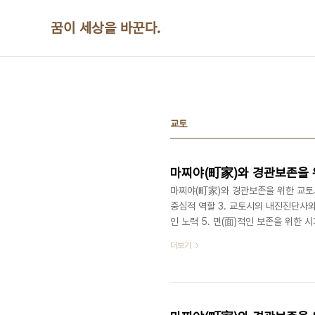
본문 바로가기
꿈이 세상을 바꾼다.
교토
마찌야(町家)와 경관보존을 위
마찌야(町家)와 경관보존을 위한 교토시의
중심적 역할 3. 교토시의 내진진단사
인 노력 5. 면(面)적인 보존을 위한
발적이며 자구적인 노력 행정기관과 센
더보기
스로의 노력이 무엇보다 가장 중요하다
을 만들어서 독자적으로 혹은 센터와 
개 단체가 모여있는 교마찌야NET라는