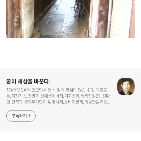
로그 정보
꿈이 세상을 바꾼다.
창원YMCA에 있으면서 동네 일에 관심이 많습니다. 대중교
통,자전거,보행권과 신재생에너지,기후변화,녹색창원21, 친환
경 건축과 생태주거단지,투명사회,소비자문제,마을만들기등...
주민의 힘으로 더욱 살기좋은 동네를 만들고자 합니다.
구독하기