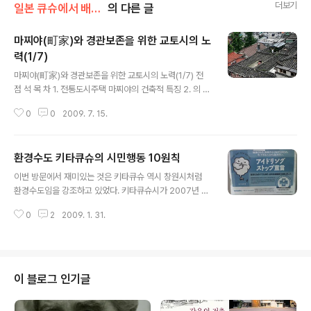
더보기
일본 큐슈에서 배운다
의 다른 글
마찌야(町家)와 경관보존을 위한 교토시의 노
력(1/7)
글 내용
마찌야(町家)와 경관보존을 위한 교토시의 노력(1/7) 전
점 석 목 차 1. 전통도시주택 마찌야의 건축적 특징 2. 의 중
심적 역할 3. 교토시의 내진진단사와 경관중요건조물 시니
0
0
2009. 7. 15.
세 지정제도 4. 주민들의 자발적이며 자구적인 노력 5. 면
(面)적인 보존을 위한 시가지경관조례 6. 경관자산등록제
도와 건축협정제도 관광객에게 도시 이미지를 성공적으로
환경수도 키타큐슈의 시민행동 10원칙
부각시키기에는 경관이 가장 중요하다. 지난 2008년 11
글 내용
월 교토 시내를 다니면서 겉으로 보기에도 놀라운 것은 오
이번 방문에서 재미있는 것은 키타큐슈 역시 창원시처럼
래된 집과 가로를 잘 보존하고 있는 점이었다. 교토에 비해
환경수도임을 강조하고 있었다. 키타큐슈시가 2007년 7
서 우리나라의 서울, 경주, 전주는 왜 그렇지 않은지가 궁금
월에 발간한 에 의하면 전국환경NGO네트워크가 주최한
하였다. 어디를 가나 무분별한 재개발, 재건축 붐이 일어나
0
2
2009. 1. 31.
제6회 일본 환경수도 컨테스트에서 15개 분야 중 7개 분
고 있는게 우리의 현실이다. 모든 사람들이 오래된 한옥을
야에서 1위를 차지함으로써 종합 1위가 되었다. 키타큐슈
부수고 아파트를 새로 ..
시에서는 시민, NPO, 기업, 대학, 행정이 참가하는 키타큐
슈환경수도창조회의를 구성하고 수차례의 회의와 환경수
도 창조포럼과 심포지움을 통하여 여론을 수렴한 다음, 세
이 블로그 인기글
계의 환경수도가 되기 위한 기본이념을 수립하였으며 시민
환경행동 10원칙을 발표하였다. 키타큐슈 시청의 환경국