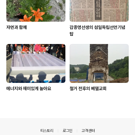
자연과 함께
감종영선생의 섬일독립선언기념
탑
에너지와 재미있게 놀아요
철거 전후의 베델교회
의안내
티스토리
로그인
고객센터