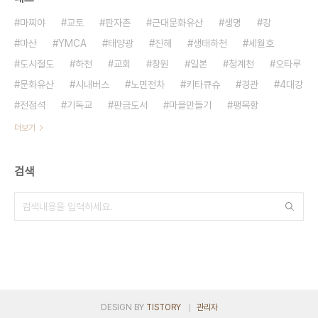
마찌야
교토
판자촌
근대문화유산
생명
강
마산
YMCA
태양광
진해
생태하천
세월호
도시철도
하천
교회
창원
일본
청계천
오타루
문화유산
시내버스
노면전차
키타큐슈
경관
4대강
전점석
기독교
판금도서
마을만들기
팽목항
더보기
검색
DESIGN BY
TISTORY
관리자