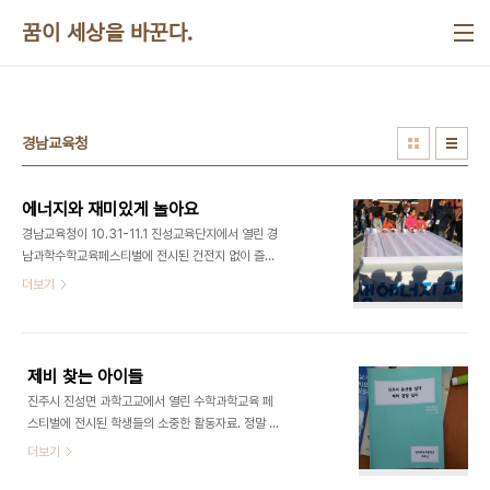
본문 바로가기
꿈이 세상을 바꾼다.
경남교육청
에너지와 재미있게 놀아요
경남교육청이 10.31-11.1 진성교육단지에서 열린 경
남과학수학교육페스티벌에 전시된 건전지 없이 즐기
는 태양광 뮤직박스(마산신월초),태양광 무당벌레 만
더보기
들기(신방초등), 경남햇빛발전협동조합, 에너지공단
의 태양광자동차 경주대회. ​​​​
제비 찾는 아이들
진주시 진성면 과학고교에서 열린 수학과학교육 페
스티벌에 전시된 학생들의 소중한 활동자료. 정말 좋
습니다. 지도하신 선생님도 수고했습니다. ​​​​
더보기