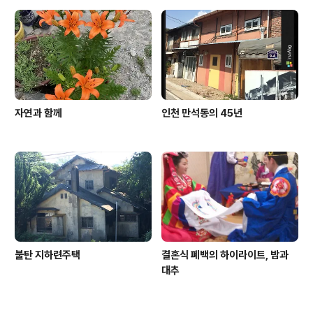
자연과 함께
인천 만석동의 45년
불탄 지하련주택
결혼식 폐백의 하이라이트, 밤과
대추