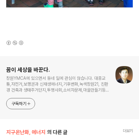
(새창열림)
로그 정보
꿈이 세상을 바꾼다.
창원YMCA에 있으면서 동네 일에 관심이 많습니다. 대중교
통,자전거,보행권과 신재생에너지,기후변화,녹색창원21, 친환
경 건축과 생태주거단지,투명사회,소비자문제,마을만들기등...
주민의 힘으로 더욱 살기좋은 동네를 만들고자 합니다.
구독하기
더보기
지구온난화, 에너지
의 다른 글