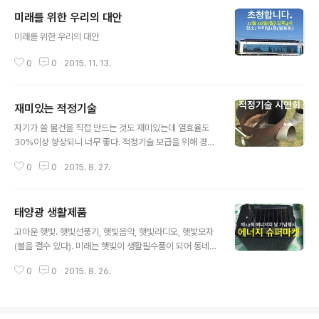
미래를 위한 우리의 대안
글 내용
미래를 위한 우리의 대안​​​
0
0
2015. 11. 13.
재미있는 적정기술
글 내용
자기가 쓸 물건을 직접 만드는 것도 재미있는데 열효율도
30%이상 향상되니 너무 좋다. 적정기술 보급을 위해 경남
햇빛발전협동조합이 노력해야겠다. ​​​​​
0
0
2015. 8. 27.
태양광 생활제품
글 내용
고마운 햇빛. 햇빛선풍기, 햇빛음악, 햇빛라디오, 햇밫모자
(불을 켤수 있다). 미래는 햇빛이 생활필수품이 되어 동네
슈퍼에서도 제품구입이 가능할 것이다. 경남햇빛발전협동
0
0
2015. 8. 26.
조합이 창원에서 슈퍼를 개설, 운영할 예정입니다. ​​​​​​​