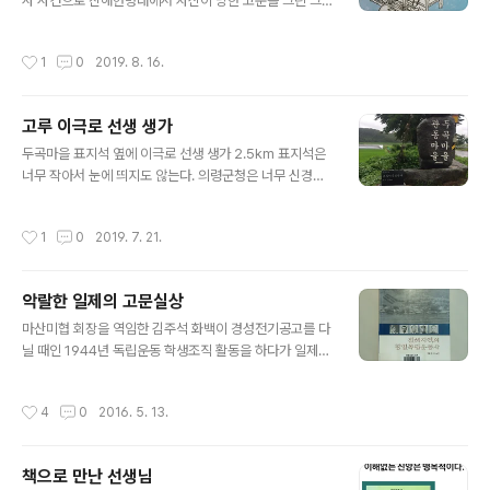
사 사건으로 진해헌병대에서 자신이 당한 고문을 그린 그
림. 김주석 선생은 해방후 마산의 1세대 화가로서 40여년
미술교사였습니다. ​
작성시간
1
0
2019. 8. 16.
고루 이극로 선생 생가
글 내용
두곡마을 표지석 옆에 이극로 선생 생가 2.5km 표지석은
너무 작아서 눈에 띄지도 않는다. 의령군청은 너무 신경을
쓰지 않고 있다. ​
작성시간
1
0
2019. 7. 21.
악랄한 일제의 고문실상
글 내용
마산미협 회장을 역임한 김주석 화백이 경성전기공고를 다
닐 때인 1944년 독립운동 학생조직 활동을 하다가 일제에
의해 받은 고문을 자신이 직접 그렸다. 평생 고문 후유증으
로 고생했다. ​​​​
작성시간
4
0
2016. 5. 13.
책으로 만난 선생님
글 내용