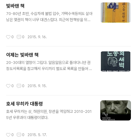
빛바랜 책
글 내용
70-80년 초반, 수십차례 불법 압수, 가택수색등에도 살아
남은 몇권의 책이 너무 대견스럽다. 최근에 헌책방을 뒤져
서 그리운 마음으로 빛바랜 몇권의 책을 샀다. 괜시리 책장
을 뒤적그려본다. ​​​​
작성시간
0
0
2015. 9. 16.
이제는 빛바랜 책
글 내용
20-30대의 열정이 그립다. 알음알음으로 돌아다니던 권
장도서목록을 참고해서 우리끼리 별도로 목록을 만들어 사
용했다. 이제는 빛바랜 책이다. ​​​​
작성시간
0
0
2015. 9. 15.
호세 무히카 대통령
글 내용
호세 무히카는 상, 하원의원, 장관을 역임하고 2010-201
5년 우루과이 대통령이었다. ​​​​​​​
작성시간
0
0
2015. 5. 17.