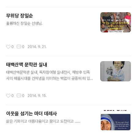
무위당 장일순
글 내용
훌륭하신 장일순 선생님. ​​​
작성시간
0
0
2014. 9. 21.
태백산맥 문학관 실내
글 내용
태백산맥문학관 실내, 독자참여형 실내전시, 해방후 민족
사의 매몰시대를 건져냄을 의미하는 벽없이 공중에 떠 있
는 2층 전시실. ​​​​
작성시간
0
0
2014. 9. 15.
이웃을 섬기는 마더 데레사
글 내용
삶은 기회이고 아름다움이고 꿈이고 도전이고 ......​​​