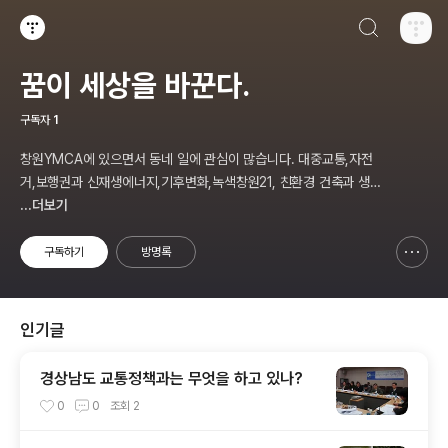
검색하기
티스토리
꿈이 세상을 바꾼다.
구독자
1
창원YMCA에 있으면서 동네 일에 관심이 많습니다. 대중교통,자전
거,보행권과 신재생에너지,기후변화,녹색창원21, 친환경 건축과 생태
주거단지,투명사회,소비자문제,마을만들기등... 주민의 힘으로 더욱
...더보기
살기좋은 동네를 만들고자 합니다.
구독하기
방명록
신고하기 레이어
열기
인기글
경상남도 교통정책과는 무엇을 하고 있나?
0
0
조회
2