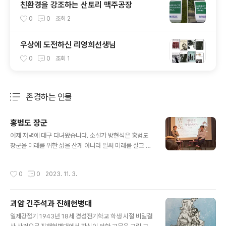
친환경을 강조하는 산토리 맥주공장
0
0
조회
2
우상에 도전하신 리영희선생님
0
0
조회
1
존경하는 인물
분류 전체보기
주요 글 목록
홍범도 장군
글 내용
어제 저녁에 대구 다녀왔습니다. 소설가 방현석은 홍범도
장군을 미래를 위한 삶을 산게 아니라 벌써 미래를 살고 있
었다고 하드군요. 13년 동안 홍범도 부대원으로, 종군작가
로 따라 다녔답니다. 제일 미천한 머슴이 독립이라는 가장
작성시간
0
0
2023. 11. 3.
고귀한 꿈을 꾼 인물이라는 말이 감동적이었습니다.
괴암 긴주석과 진해헌병대
글 내용
일제강점기 1943년 18세 경성전기학교 학생 시절 비밀결