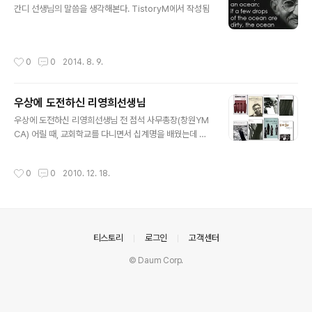
간디 선생님의 말씀을 생각해본다. TistoryM에서 작성됨
작성시간
0
0
2014. 8. 9.
우상에 도전하신 리영희선생님
글 내용
우상에 도전하신 리영희선생님 전 점석 사무총장(창원YM
CA) 어릴 때, 교회학교를 다니면서 십계명을 배웠는데 제
2계명이 우상숭배를 하지 말라는 것이었다. 그래서 성당
마당에 세워져 있는 마리아상이나 대웅전에 가부좌로 앉아
작성시간
0
0
2010. 12. 18.
있는 부처상에 대하여 우상이라는 나쁜 이미지를 갖게 되
었다. 지금 생각해보니 타종교를 배척하는 속 좁은 생각이
었다. 심지어 극단적인 근본주의 신앙을 가진 이들은 초등
학교 운동장에 교육 차원에서 세워놓은 단군상을 망치로
부숴버리는 몰지각한 사고를 저지러기도 한다. 지난 5일
의안내
티스토리
로그인
고객센터
리영희 선생님께서 돌아가셨다는 소식을 접하고 제일 먼저
떠오른 생각이 우상숭배였다. 내 책꽂이를 둘러보니 최근
© Daum Corp.
에 구입한 선생님에 관한 책이 3권 있었다. 책제목을 소개
하면 임헌영선생과의 대화, 한국현대사의 길잡이 리영..