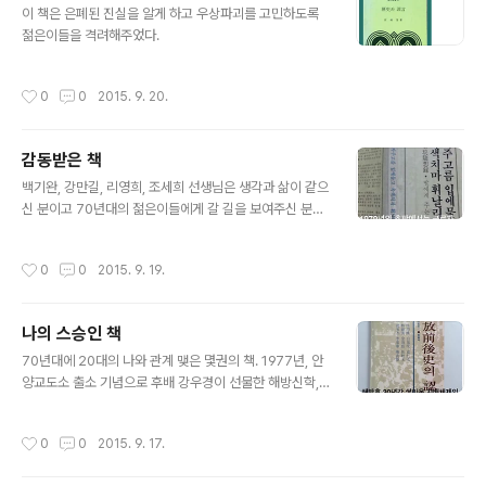
이 책은 은폐된 진실을 알게 하고 우상파괴를 고민하도록
젊은이들을 격려해주었다. ​​​​
작성시간
0
0
2015. 9. 20.
감동받은 책
글 내용
백기완, 강만길, 리영희, 조세희 선생님은 생각과 삶이 같으
신 분이고 70년대의 젊은이들에게 갈 길을 보여주신 분이
다. 감사합니다. ​​​​
작성시간
0
0
2015. 9. 19.
나의 스승인 책
글 내용
70년대에 20대의 나와 관계 맺은 몇권의 책. 1977년, 안
양교도소 출소 기념으로 후배 강우경이 선물한 해방신학,
80년을 전후한 시기에 참여한 노동야학 교사학습의 필독
서였던 페다고지. 모두가 스승이고 은인이다. ​​​​
작성시간
0
0
2015. 9. 17.