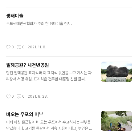
생태미술
글 내용
우포생태관광협회가 주최 한 생태미술 전시.
작성시간
0
0
2021. 11. 8.
일해공원? 새천년공원
글 내용
합천 일해공원 표지석과 이 표지석 뒷면을 보고 계시는 파
리장서 서명 유림. 표지석은 전두환 대통령 친필 글씨.
작성시간
0
0
2021. 8. 28.
비오는 우포의 어부
글 내용
어제 아침 출근길에 비 오는 우포에서 수고하시는 부부를
만났습니다. 고기를 통발에서 계속 끄집어 내고, 부인은 차
에 싣고….. 사진 찍어도 되냐고 물으니 얼굴만 안나오면 된