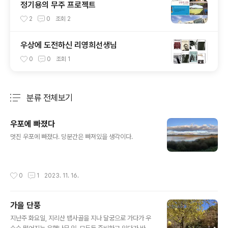
정기용의 무주 프로젝트
2
0
조회
2
우상에 도전하신 리영희선생님
0
0
조회
1
분류 전체보기
주요 글 목록
우포에 빠졌다
글 내용
멋진 우포에 빠졌다. 당분간은 빠져있을 생각이다.
작성시간
0
1
2023. 11. 16.
가을 단풍
글 내용
지난주 화요일, 지리산 뱀사골을 지나 달궁으로 가다가 우