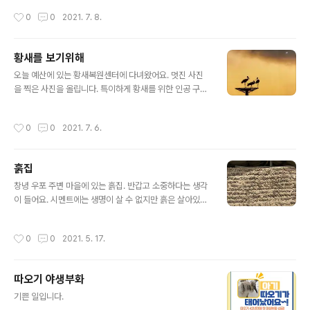
다고 하길래 물론 그러겠지만 또 얼굴 나오면 어떠냐고 했
작성시간
0
0
2021. 7. 8.
더니 아무 말도 하지 않았다. 그 옆에 있는 나무에 비 맞은
고양이가 있었다.
황새를 보기위해
글 내용
오늘 예산에 있는 황새복원센터에 다녀왔어요. 멋진 사진
을 찍은 사진을 올립니다. 특이하게 황새를 위한 인공 구조
물인데 예산에 이삼십개 설치되어있대요. 황새는 항상 제
일 높은 곳을 좋아한대요.
작성시간
0
0
2021. 7. 6.
훍집
글 내용
창녕 우포 주변 마을에 있는 흙집. 반갑고 소중하다는 생각
이 들어요. 시멘트에는 생명이 살 수 없지만 흙은 살아있어
요.
작성시간
0
0
2021. 5. 17.
따오기 야생부화
글 내용
기쁜 일입니다.