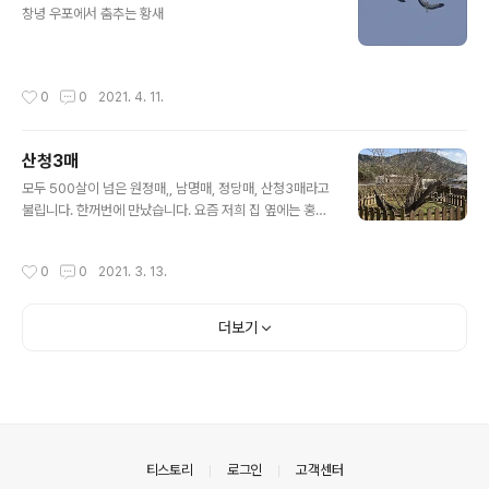
창녕 우포에서 춤추는 황새
작성시간
0
0
2021. 4. 11.
산청3매
글 내용
모두 500살이 넘은 원정매,, 남명매, 정당매, 산청3매라고
불립니다. 한꺼번에 만났습니다. 요즘 저희 집 옆에는 홍매
화가 한창입니다.
작성시간
0
0
2021. 3. 13.
더보기
의안내
티스토리
로그인
고객센터