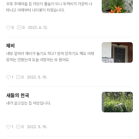
우포 주매마을 집 마당이 풀숲이 되니 두꺼비가 가끔씩 나
타나고 어제부터 나리꽃이 피었습니다.
작성시간
0
0
2022. 6. 12.
제비
글 내용
내방 앞에서 제비가 놀기도 하고? 밤에 잠자기도 해요 어제
밤에는 안왔는데 오늘 아침에는 또 왔어요
작성시간
1
0
2022. 5. 15.
새들의 천국
글 내용
내가 살고있는 집 마당입니다.
작성시간
1
0
2022. 5. 15.