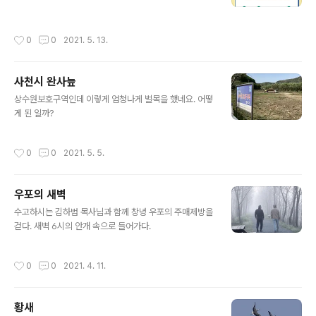
작성시간
0
0
2021. 5. 13.
사천시 완사늪
글 내용
상수원보호구역인데 이렇게 엄청나게 벌목을 했네요. 어떻
게 된 일까?
작성시간
0
0
2021. 5. 5.
우포의 새벽
글 내용
수고하시는 김하범 목사님과 함께 창녕 우포의 주매제방을
걷다. 새벽 6시의 안개 속으로 들어가다.
작성시간
0
0
2021. 4. 11.
황새
글 내용