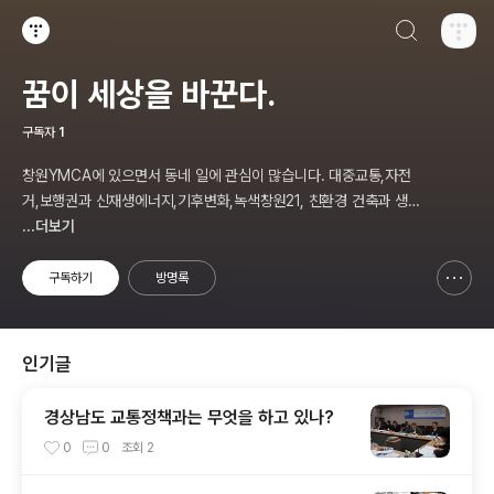
검색하기
티스토리
꿈이 세상을 바꾼다.
구독자
1
창원YMCA에 있으면서 동네 일에 관심이 많습니다. 대중교통,자전
거,보행권과 신재생에너지,기후변화,녹색창원21, 친환경 건축과 생태
주거단지,투명사회,소비자문제,마을만들기등... 주민의 힘으로 더욱
...더보기
살기좋은 동네를 만들고자 합니다.
구독하기
방명록
신고하기 레이어
열기
인기글
경상남도 교통정책과는 무엇을 하고 있나?
0
0
조회
2