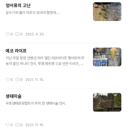
양서류의 고난
글 내용
갈수기에 물이 마르지 않아야 할텐데….
작성시간
0
0
2022. 4. 20.
에코 라이프
글 내용
지난 주말 창원 컨벤션 에서 열린 에코라이프 행사장에 무
농약 쌀인 주나미 전시, 투명 페트병 으로 만든 티셔츠, 그
리고 생태관광 소개코너에 등장한 합천 정양늪의 금개구리
가 눈길을 끌었습니다.
작성시간
0
0
2021. 11. 15.
생태미술
글 내용
우포생태관광협회가 주최 한 생태미술 전시.
작성시간
0
0
2021. 11. 15.