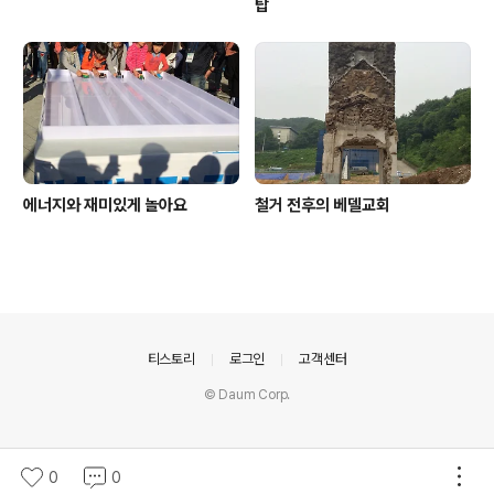
탑
에너지와 재미있게 놀아요
철거 전후의 베델교회
의안내
티스토리
로그인
고객센터
© Daum Corp.
0
0