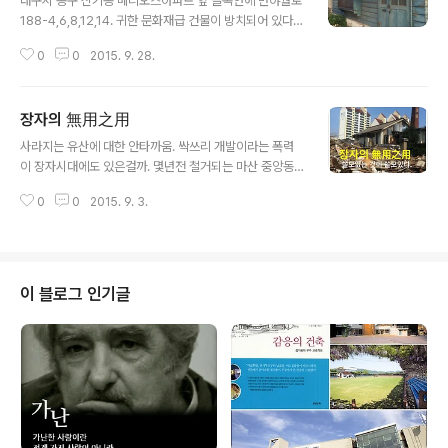
대구시 동구 신기동 메디오스아파트 앞 골목안에 반야월로
188-4,6,8,12,14. 귀한 문화재급 건물이 방치되어 있다.
주변의 원룸붐에 풍전등화의 위기에 직면. ​​​​​
0
0
2015. 9. 28.
장자의 無用之用
글 내용
사라지는 유산에 대한 안타까움. 싹쓰리 개발이라는 폭력
이 장자시대에도 있은걸까. 몇년전 철거되는 마산 중앙동
삼광청주공장의 슬픈 모습. ​
0
0
2015. 9. 3.
이 블로그 인기글