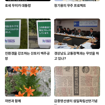
호세 무히카 대통령
정기용의 무주 프로젝트
친환경을 강조하는 산토리 맥주공
경상남도 교통정책과는 무엇을 하
장
고 있나?
자연과 함께
감종영선생의 섬일독립선언기념