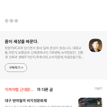
(새창열림)
로그 정보
꿈이 세상을 바꾼다.
창원YMCA에 있으면서 동네 일에 관심이 많습니다. 대중교
통,자전거,보행권과 신재생에너지,기후변화,녹색창원21, 친환
경 건축과 생태주거단지,투명사회,소비자문제,마을만들기등...
주민의 힘으로 더욱 살기좋은 동네를 만들고자 합니다.
구독하기
더보기
지켜야할 근대문화유산
의 다른 글
대구 반야월의 비지정문화재
글 내용