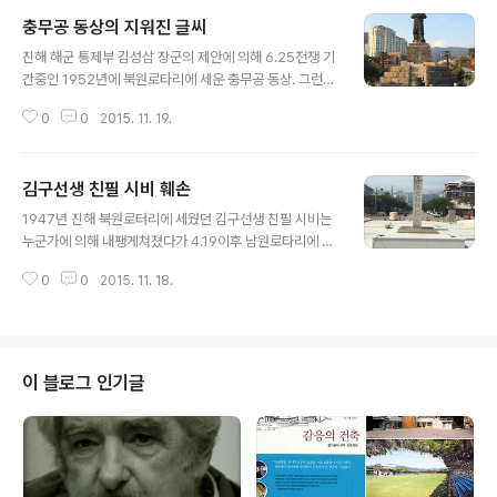
충무공 동상의 지워진 글씨
글 내용
진해 해군 통제부 김성삼 장군의 제안에 의해 6.25전쟁 기
간중인 1952년에 북원로타리에 세운 충무공 동상. 그런데
4.19이후 李承晩 謹書라는 글씨가 지워졌다. 누가 지웠
0
0
2015. 11. 19.
는지를 아시는 분은 댓글을 올려주세요. 만나보고 싶어요. ​​​
김구선생 친필 시비 훼손
글 내용
1947년 진해 북원로터리에 세웠던 김구선생 친필 시비는
누군가에 의해 내팽게쳐졌다가 4.19이후 남원로타리에 옮
겨 세웠는데 이 과정에서 윗 부분의 두 글자가 부서졌다. 누
0
0
2015. 11. 18.
가 부순지를 아시는 분은 댓글을 님겨주세요. 만나보고 싶
어요. ​​​
이 블로그 인기글