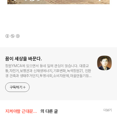
(새창열림)
로그 정보
꿈이 세상을 바꾼다.
창원YMCA에 있으면서 동네 일에 관심이 많습니다. 대중교
통,자전거,보행권과 신재생에너지,기후변화,녹색창원21, 친환
경 건축과 생태주거단지,투명사회,소비자문제,마을만들기등...
주민의 힘으로 더욱 살기좋은 동네를 만들고자 합니다.
구독하기
더보기
지켜야할 근대문화유산
의 다른 글