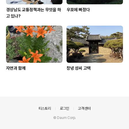
경상남도 교통정책과는 무엇을 하
우포에 빠졌다
고 있나?
자연과 함께
창녕 성씨 고택
의안내
티스토리
로그인
고객센터
© Daum Corp.