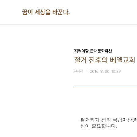
본문 바로가기
꿈이 세상을 바꾼다.
지켜야할 근대문화유산
철거 전후의 베델교회
전점석
2015. 8. 30. 10:39
철거되기 전의 국립마산병원
심이 필요합니다. ​