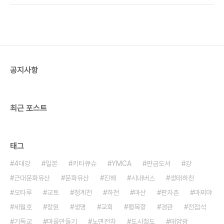
공지사항
최근 포스트
태그
4대강
일본
키타큐슈
YMCA
판금도서
강
근대문화유산
문화유산
진해
시내버스
생태하천
오타루
교토
청계천
하천
마산
판자촌
마찌야
세월호
창원
생명
교회
팽목항
경관
전점석
기독교
마을만들기
노면전차
도시철도
태양광