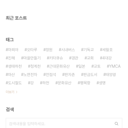
충격이었습니다. 이 세 가지의 경험으로 인하여 저는
1976년, 대학 졸업 후의 삶에 대하여 새롭게 고민하
게 되었으며 ..
최근 포스트
태그
마찌야
오타루
창원
시내버스
기독교
세월호
진해
마을만들기
키타큐슈
경관
교회
4대강
생태하천
청계천
근대문화유산
일본
교토
YMCA
마산
노면전차
전점석
판자촌
판금도서
태양광
도시철도
강
하천
문화유산
팽목항
생명
더보기
검색