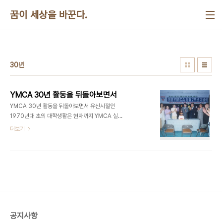
본문 바로가기
꿈이 세상을 바꾼다.
30년
YMCA 30년 활동을 뒤돌아보면서
YMCA 30년 활동을 뒤돌아보면서 유신시절인
1970년대 초의 대학생활은 현재까지 YMCA 실무
자로서의 삶을 있게 해준 출발점이며 30여년을 꾸준
더보기
히 계속할 수 있게 해준 에너지원입니다. 인하대학교
대학신문사 편집국장으로서의 활동, 기독학생회
(KSCF)의 학생사회개발단 활동을 통하여 판자촌 생
활체험, 동인천판유리회사에서의 노동체험, 브라이
덴슈타인의 , 하비콕스의 , 본훼퍼, 알린스키와의 만
남은 큰 감동이었습니다. 노동하는 예수와의 만남 인
천도시산업선교회를 통하여 조화순 목사님(낮추고
사는 즐거움, 도솔출판사 발간)과 동일방직 근로자를
공지사항
만나고 유동우의 (대화출판사 발간)을 읽은 것은 큰