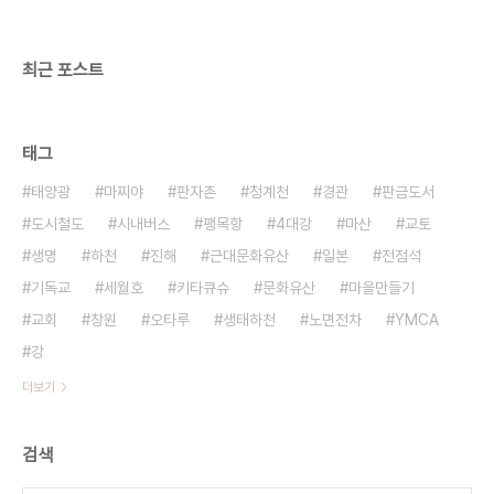
담을 주려는 생각을 하고 있다. 그동안 단독주택지역
의 음식물 쓰레기를 분리수거 해야 한다는 지적이 많
았다...
최근 포스트
태그
태양광
마찌야
판자촌
청계천
경관
판금도서
도시철도
시내버스
팽목항
4대강
마산
교토
생명
하천
진해
근대문화유산
일본
전점석
기독교
세월호
키타큐슈
문화유산
마을만들기
교회
창원
오타루
생태하천
노면전차
YMCA
강
더보기
검색