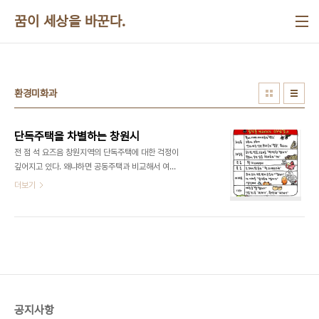
본문 바로가기
꿈이 세상을 바꾼다.
환경미화과
단독주택을 차별하는 창원시
전 점 석 요즈음 창원지역의 단독주택에 대한 걱정이
깊어지고 있다. 왜냐하면 공동주택과 비교해서 여러
가지 측면에서 열악하기 때문이다. 그 가운데서 가장
더보기
중요한 것은 집값이다. 주차장도 부족하고 상가시설
도 불편하고 가로수도 제대로 없는 실정이다. 그래서
젊은 분들은 많이들 아파트로 이사를 하였고, 나이 드
신 분들과 서민층, 그리고 내 집 없는 분들이 많이 살
고 있다. 창원시에서도 이러한 단독주택지역의 상대
적 박탈감을 걱정해서 도시계획과, 주택과 등에서는
용적율, 건폐율, 층수제한, 합필문제 등을 다각도로
검토하고 있다. 그런데 유독 환경미화과에서는 공동
공지사항
주택보다 단독주택에 거주하고 있는 분들에게 더 부