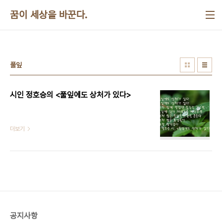
본문 바로가기
꿈이 세상을 바꾼다.
풀잎
시인 정호승의 <풀잎에도 상처가 있다>
더보기
공지사항