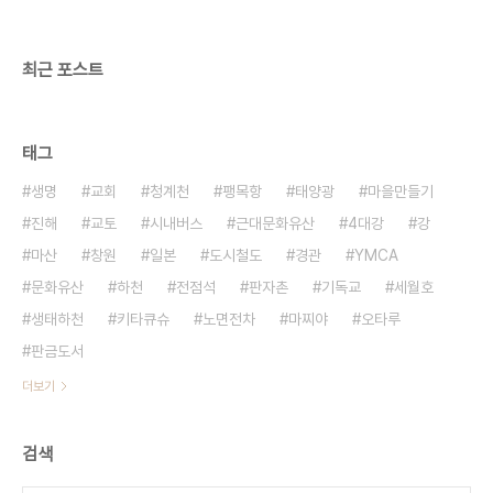
최근 포스트
태그
생명
교회
청계천
팽목항
태양광
마을만들기
진해
교토
시내버스
근대문화유산
4대강
강
마산
창원
일본
도시철도
경관
YMCA
문화유산
하천
전점석
판자촌
기독교
세월호
생태하천
키타큐슈
노면전차
마찌야
오타루
판금도서
더보기
검색