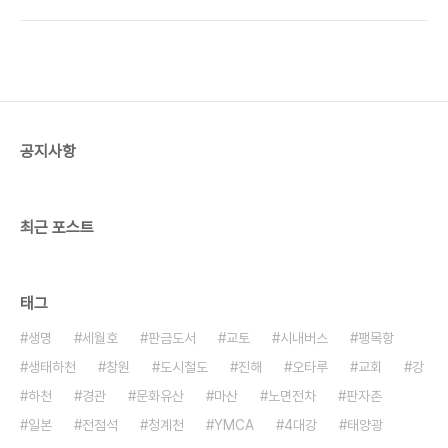
공지사항
최근 포스트
태그
생명
세월호
판금도서
교토
시내버스
팽목항
생태하천
창원
도시철도
진해
오타루
교회
강
하천
경관
문화유산
마산
노면전차
판자촌
일본
전점석
청계천
YMCA
4대강
태양광