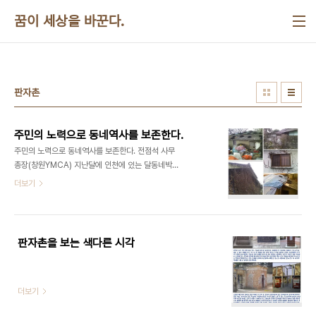
본문 바로가기
꿈이 세상을 바꾼다.
판자촌
주민의 노력으로 동네역사를 보존한다.
주민의 노력으로 동네역사를 보존한다. 전점석 사무
총장(창원YMCA) 지난달에 인천에 있는 달동네박물
관에 다녀왔다. 가파른 오르막을 올라가면서
더보기
70~80년대의 대표적인 판자촌이었던 이 동네의 역
사가 궁금하였다. 창원에서 최근에 철거된 성주동과
가음정동을 생각하면서 모든 것을 철거하고 새로 시
작하는 현재의 재개발방식에 대한 올바른 대안을 찾
판자촌을 보는 색다른 시각
고 싶었다. 창원공단이 조성되기 전에는 마치 아무도
살지 않았던 곳처럼 과거의 모습을 전혀 찾아볼 수 없
다. 단지 몇몇 동네에서 기념비석과 노거수를 만날 수
더보기
있을 뿐이다. 모두들 안타까워하는 일이다. 수도국산
이라고 불리는 이곳은 송현동이다. 개항기이후의 강