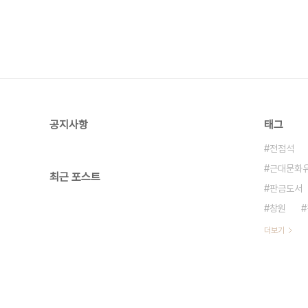
공지사항
태그
전점석
근대문화
최근 포스트
판금도서
창원
더보기