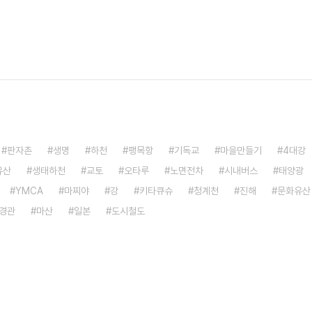
판자촌
생명
하천
팽목항
기독교
마을만들기
4대강
유산
생태하천
교토
오타루
노면전차
시내버스
태양광
YMCA
마찌야
강
키타큐슈
청계천
진해
문화유산
경관
마산
일본
도시철도