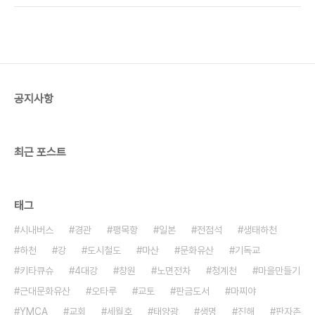
디어다음 블로거 기자상 대상을 수상한 그는 인터넷
서강의 아름다운 자연 속에서 신의 은총을 느끼며 영
글쓰기를 통해 세상을 바꾸고 있다. 목차 : 추천사..
성을 키워가던 그는 자연의 아름다움과 살아 있는 것
들의 행복한 공존을 세상에 알리며 생태교육가가 되
었다. 그리고 서강 유역에 쓰레기 매립장이 들어서는
것을 막으며 환경운동가가 되었다. 최근에는 산업 폐
기물 시멘트의 유해성을 조사하고, 그 심각성을 세상
공지사항
에 알려 정부 대책을 끌어내기도 했다. 2007년 미
디어다음 블로거 기자상 대상을 수상한 그는 인터넷
글쓰기를 통해 세상을 바꾸고 있다. 목차 : 추천사..
최근 포스트
태그
시내버스
경관
팽목항
일본
전점석
생태하천
하천
강
도시철도
마산
문화유산
기독교
키타큐슈
4대강
창원
노면전차
청계천
마을만들기
근대문화유산
오타루
교토
판금도서
마찌야
YMCA
교회
세월호
태양광
생명
진해
판자촌