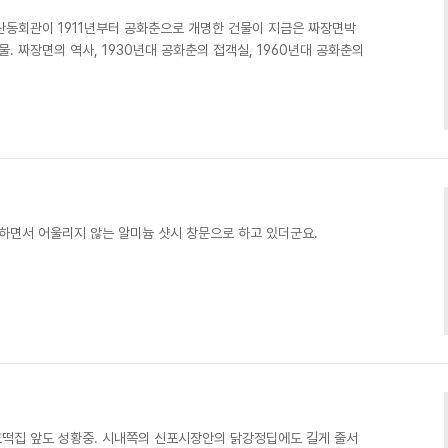
산동회관이 1911년부터 공화춘으로 개명한 건물이 지금은 짜장면박
물. 짜장면의 역사, 1930년대 공화춘의 접객실, 1960년대 공화춘의
하면서 어울리지 않는 알미늄 샷시 창문으로 하고 있더군요. ​​​​
 호떡집 앞도 성황중. 시내쪽의 신포시장안의 닭강정딥에도 길게 줄서