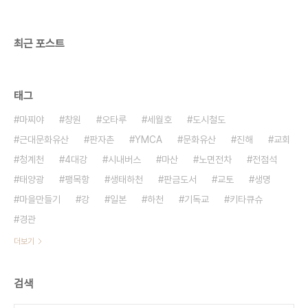
최근 포스트
태그
마찌야
창원
오타루
세월호
도시철도
근대문화유산
판자촌
YMCA
문화유산
진해
교회
청계천
4대강
시내버스
마산
노면전차
전점석
태양광
팽목항
생태하천
판금도서
교토
생명
마을만들기
강
일본
하천
기독교
키타큐슈
경관
더보기
검색