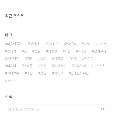
최근 포스트
태그
마을만들기
청계천
시내버스
YMCA
교토
판자촌
팽목항
강
창원
태양광
하천
4대강
문화유산
생태하천
경관
교회
세월호
진해
전점석
마찌야
오타루
일본
도시철도
판금도서
노면전차
키타큐슈
마산
생명
기독교
근대문화유산
더보기
검색