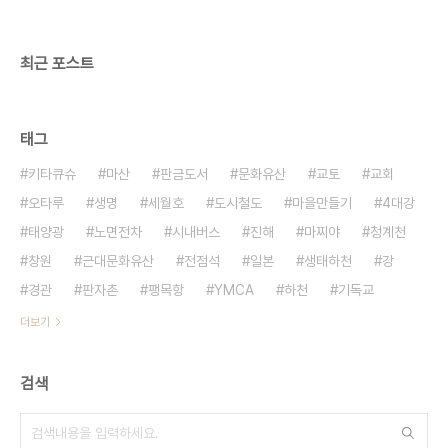
최근 포스트
태그
키타큐슈
마산
판금도서
문화유산
교토
교회
오타루
생명
세월호
도시철도
마을만들기
4대강
태양광
노면전차
시내버스
진해
마찌야
청계천
창원
근대문화유산
전점석
일본
생태하천
강
경관
판자촌
팽목항
YMCA
하천
기독교
더보기
검색