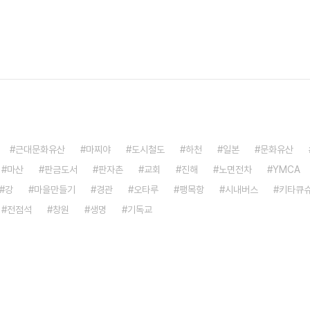
근대문화유산
마찌야
도시철도
하천
일본
문화유산
마산
판금도서
판자촌
교회
진해
노면전차
YMCA
강
마을만들기
경관
오타루
팽목항
시내버스
키타큐
전점석
창원
생명
기독교