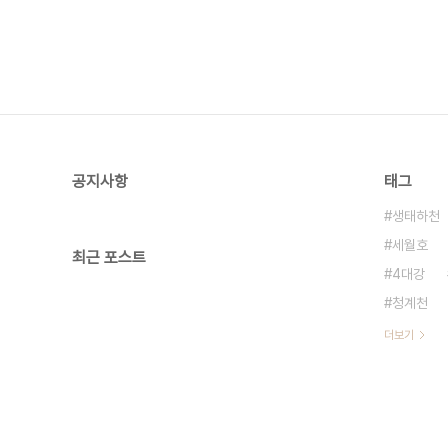
공지사항
태그
생태하천
세월호
최근 포스트
4대강
청계천
더보기