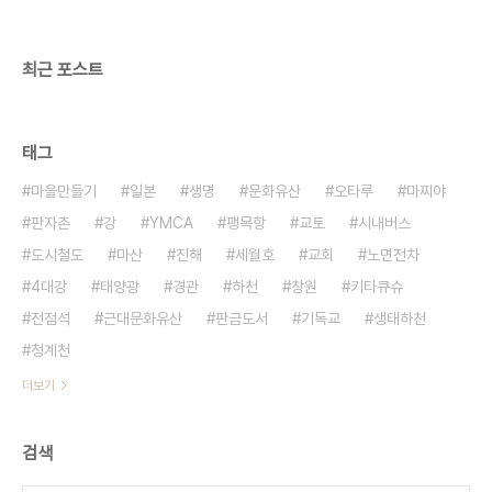
서 그냥 해보는 말장난이라고 쉽게 이해가 된다. 서울
광장을 경찰차로 포위해놓고 절대 출입을 못하게 하..
최근 포스트
태그
마을만들기
일본
생명
문화유산
오타루
마찌야
판자촌
강
YMCA
팽목항
교토
시내버스
도시철도
마산
진해
세월호
교회
노면전차
4대강
태양광
경관
하천
창원
키타큐슈
전점석
근대문화유산
판금도서
기독교
생태하천
청계천
더보기
검색