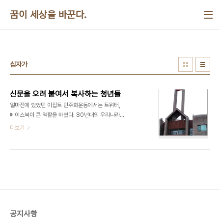
본문 바로가기
꿈이 세상을 바꾼다.
십자가
신문을 오려 붙여서 복사하는 청년들
얼마전에 있었던 이집트 민주화운동에서는 트위터,
페이스북이 큰 역할을 하였다. 80년대의 우리나라에
서는 신문기사를 오려서 회지와 행사순서지에 붙인
더보기
다음 여러 장으로 복사해서 나누어 읽는 방식이었다.
예를 들어서 학내의 대학생 동아리에서 만드는 회보
와 회지 등에는 어김없이 신문기사, 만화, 만평 등을
오려붙였다. 교회 대학부, 청년부에서도 순서지, 회지
등을 만들 때는 자기들이 관심 있는 기사, 칼럼, 만화
등을 오려붙였다. 충격적인 내용의 신문기사 제목만
을 겹겹이 오려 붙여서 활용하기도 하였다. 요즘은 전
혀 찾아 볼 수 없는 독특한 모습이었다. 감춰진 진실
공지사항
에 대한 갈증이 만들어 낸 방식이었다. 김지하가 지은