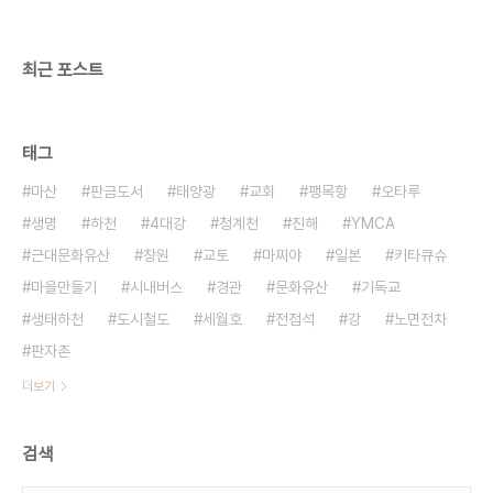
이라는 제목의 시가 생각난다. 당시에는 언론검열이
심하였다. 신문, 방송사에서 권력의 횡포에 대한..
최근 포스트
태그
마산
판금도서
태양광
교회
팽목항
오타루
생명
하천
4대강
청계천
진해
YMCA
근대문화유산
창원
교토
마찌야
일본
키타큐슈
마을만들기
시내버스
경관
문화유산
기독교
생태하천
도시철도
세월호
전점석
강
노면전차
판자촌
더보기
검색