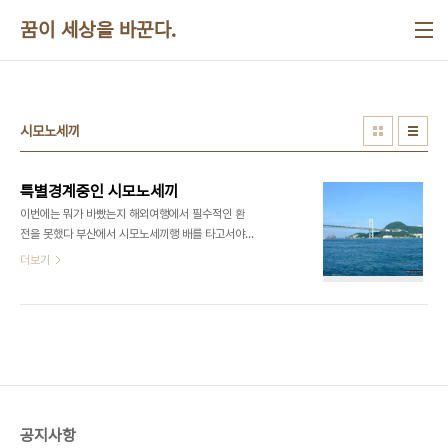
본문 바로가기
꿈이 세상을 바꾼다.
시모노세끼
특별경계중인 시모노세끼
이번에는 뭐가 바빴는지 해외여행에서 필수적인 환
전을 못했다 부산에서 시모노세끼행 배를 타고서야
일본돈이 한푼도 없음을 비로소 알았으니 어지간히
더보기
무신경하였다. 평소에 무사하니까 안일했을 수도 있
고 함께 가는 일행 가운데 친한 분들이 있기 때문에
너무 믿었기 때문이기도 하였다. 배에는 수학여행 가
는 울산의 현대고등학교 학생들 수백명 때문에 떠들
썩한 분위기였다. 여행에 들뜬 청소년들의 분주한 모
습이 귀엽게 보였다. 1층에서는 동행한 여행사 사장
님과 함께 뜻깊은 여행을 자축하는 술자리가 열렸다.
이 자리에서 마산의 박충국선생이 챙겨온 마른 멸치
공지사항
와 고추장이 최고 인기였다. 나는 306호실에서 배