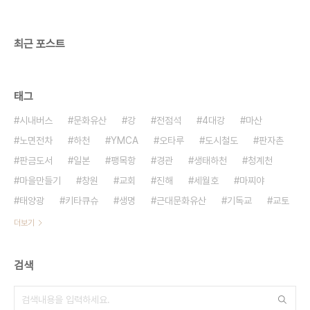
성근교수, 박충국선생, 문현식교수와 함께 4명이 첫
날 밤을 지내게 되었다. 다른 방에서는 젊은 친구들이
모여서 밤바다의 ..
최근 포스트
태그
시내버스
문화유산
강
전점석
4대강
마산
노면전차
하천
YMCA
오타루
도시철도
판자촌
판금도서
일본
팽목항
경관
생태하천
청계천
마을만들기
창원
교회
진해
세월호
마찌야
태양광
키타큐슈
생명
근대문화유산
기독교
교토
더보기
검색