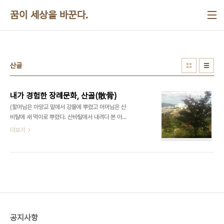
본문 바로가기
꿈이 세상을 바꾼다.
산골
내가 경험한 장례문화, 산골(散骨)
(할머님은 아양교 밑에서 강물에 뿌렸고 어머님은 산
비탈에 새 먹이로 뿌렸다. 산바탈에서 내려다 본 아양
교 주변 모습) 조선시대의 상장례가 전공인 국립민속
더보기
박물관의 정종수 과장(유물과학과)은 그의 저서인
(학고재 펴냄)에서 “매장이고 납골이고 다 부질없는
일이니 화장해. 당신 마음대로 뿌리고 싶은 곳에 뿌
려. 흔적을 남기지 말라.”는 유언 아닌 유언을 부인에
게 남기고 있다. 한편 창원대학교 김달수 교수(장례
지도과)는 화장한 뼛가루를 뿌리는 산골장묘방식이
가장 자연친화적이고 경제적인 장사법이라고 하였
다. 서울시는 2007년에 경기도 파주시 용미리 묘지
공지사항
내에 산골공원인 추모의 숲을 마련하고 2020년까