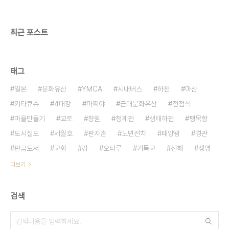
지 화장 유골의 산골비율을 60%까지 끌어 올린다
는 목표 아래 다양한 시설확충과 홍보를 하고 있다.
우리나라에서는..
최근 포스트
태그
일본
문화유산
YMCA
시내버스
하천
마산
키타큐슈
4대강
마찌야
근대문화유산
전점석
마을만들기
교토
창원
청계천
생태하천
팽목항
도시철도
세월호
판자촌
노면전차
태양광
경관
판금도서
교회
강
오타루
기독교
진해
생명
더보기
검색